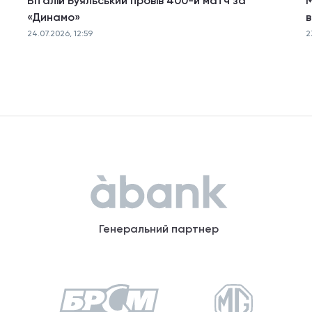
Віталій Буяльський провів 400-й матч за
М
«Динамо»
в
24.07.2026, 12:59
2
Генеральний партнер