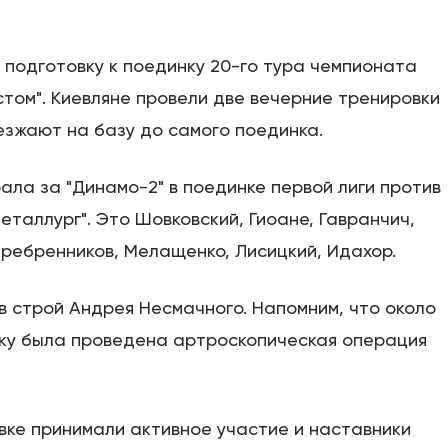
 подготовку к поединку 20-го тура чемпионата
стом". Киевляне провели две вечерние тренировки
аезжают на базу до самого поединка.
ала за "Динамо-2" в поединке первой лиги против
таллург". Это Шовковский, Гиоане, Гавранчич,
еребренников, Мелащенко, Лисицкий, Идахор.
 строй Андрея Несмачного. Напомним, что около
ику была проведена артроскопическая операция
ке принимали активное участие и наставники