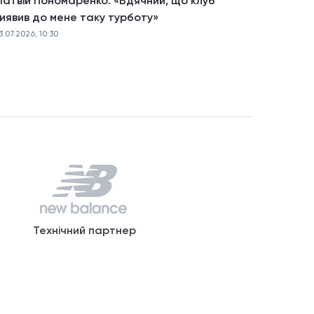
атвій Пономаренко: «Вдячний, що клуб
иявив до мене таку турботу»
3.07.2026, 10:30
Технічний партнер