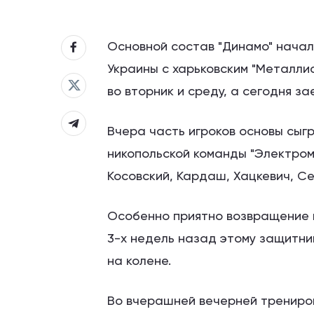
Основной состав "Динамо" начал
Украины с харьковским "Металли
во вторник и среду, а сегодня з
Вчера часть игроков основы сыгр
никопольской команды "Электроме
Косовский, Кардаш, Хацкевич, С
Особенно приятно возвращение в
3-х недель назад этому защитн
на колене.
Во вчерашней вечерней трениров