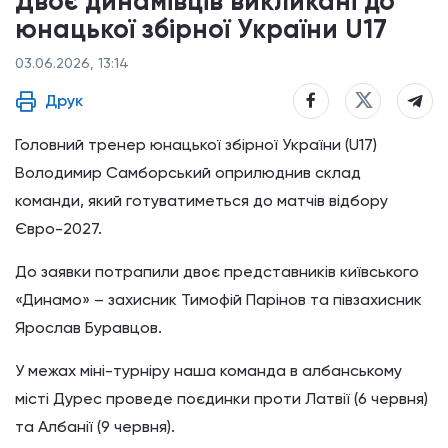
Двоє динамівців викликані до
юнацької збірної України U17
03.06.2026, 13:14
Друк
Головний тренер юнацької збірної України (U17)
Володимир Самборський оприлюднив склад
команди, який готуватиметься до матчів відбору
Євро-2027.
До заявки потрапили двоє представників київського
«Динамо» – захисник Тимофій Парінов та півзахисник
Ярослав Буравцов.
У межах міні-турніру наша команда в албанському
місті Дурес проведе поєдинки проти Латвії (6 червня)
та Албанії (9 червня).