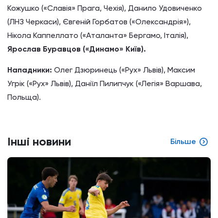
Кожушко («Славія» Прага, Чехія), Данило Удовиченко
(ЛНЗ Черкаси), Євгеній Горбатов («Олександрія»),
Нікола Каппеллато («Аталанта» Бергамо, Італія),
Ярослав Буравцов («Динамо» Київ).
Нападники:
Олег Дзюринець («Рух» Львів), Максим
Угрік («Рух» Львів), Даніїл Пилипчук («Легія» Варшава,
Польща).
Інші новини
Більше