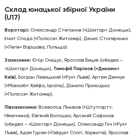
Склад юнацької збірної України
(U17)
Воротарі:
Олександр Степанов
(«Шахтар» Донецьк),
Ігнат Спода («Полісся» Житомир), Денис Столяренко
(«Легія» Варшава, Польща).
Захисники:
Єгор Оніщук, Ярослав Бицик (обидва –
«Шахтар» Донецьк),
Тимофій Парінов («Динамо»
Київ)
, Богдан Левицький («Рух» Львів), Артем Демчук
(«Маккабі» Хайфа, Ізраїль), Данило Приходько
(«Полісся» Житомир).
Півзахисники:
Всеволод Лінніков («Штутгарт»,
НІмеччина), Євгеній Волошко, Арсеній Сафонов
(обидва – «Шахтар» Донецьк), Олександр Гоч («Рух»
Львів), Адам Гурам («Гайдук» Спліт, Хорватія), Ярослав