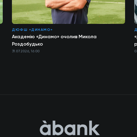
ДЮФШ «ДИНАМО»
Академію «Динамо» очолив Микола
«
Роздобудько
р
31.07.2026, 16:00
0