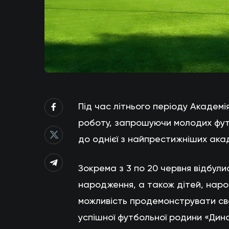
Під час літнього періоду Академі
роботу, запрошуючи молодих футб
до однієї з найпрестижніших акад
Зокрема з 3 по 20 червня відбули
народження, а також дітей, народ
можливість продемонструвати св
успішної футбольної родини «Дин