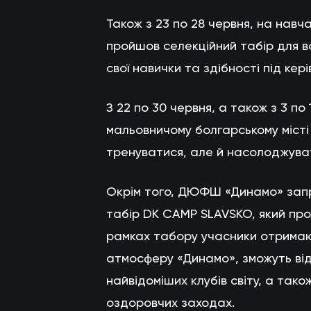
Також з 23 по 28 червня, на навч
пройшов селекційний табір для в
свої навички та здібності під кер
З 22 по 30 червня, а також з 3 по
мальовничому болгарському місті
тренуватися, але й насолоджуват
Окрім того, ДЮФШ «Динамо» запр
табір DK CAMP SLAVSKO, який прох
рамках табору учасники отримаю
атмосферу «Динамо», зможуть від
найвідоміших клубів світу, а тако
оздоровчих заходах.