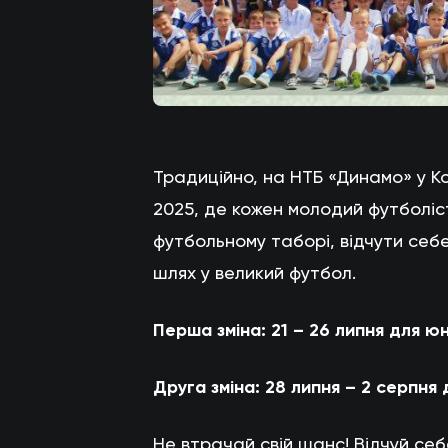
Традиційно, на НТБ «Динамо» у К
2025, де кожен молодий футболіс
футбольному таборі, відчути себ
шлях у великий футбол.
Перша зміна: 21 – 26 липня для юн
Друга зміна: 28 липня – 2 серпня 
Не втрачай свій шанс! Відчуй себ