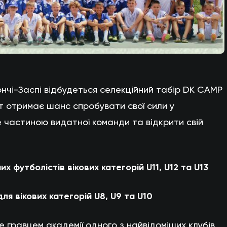
ончі-Заспі відбудеться селекційний табір DK CAMP
т отримає шанс спробувати свої сили у
е частиною видатної команди та відкрити свій
их футболістів вікових категорій U11, U12 та U13
для вікових категорій U8, U9 та U10
е гравцем академії одного з найвідоміших клубів