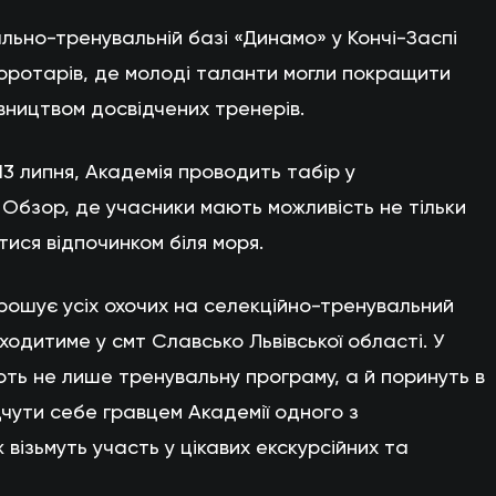
ально-тренувальній базі «Динамо» у Кончі-Заспі
оротарів, де молоді таланти могли покращити
івництвом досвідчених тренерів.
 13 липня, Академія проводить табір у
 Обзор, де учасники мають можливість не тільки
ися відпочинком біля моря.
ошує усіх охочих на селекційно-тренувальний
одитиме у смт Славсько Львівської області. У
ть не лише тренувальну програму, а й поринуть в
чути себе гравцем Академії одного з
ж візьмуть участь у цікавих екскурсійних та