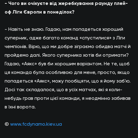
- Чого ви очікуєте від жеребкування раунду плей-
оф Ліги Європи в понеділок?
- Навіть не знаю. Гадаю, нам попадеться хороший
суперник, адже багато команд «спустилися» з Ліги
чемпіонів. Вірю, що ми добре зіграємо обидва матчі й
пройдемо далі. Якого суперника хотів би отримати?
Гадаю, «Аякс» був би хорошим варіантом. Не те, щоб
ця команда була особливою для мене, просто, якщо
попадеться «Аякс», можу пообіцяти, що я йому заб'ю.
Досі так складалося, що в усіх матчах, які я коли-
небудь грав проти цієї команди, я неодмінно забивав
в їхні ворота.
©
www.fcdynamo.kiev.ua