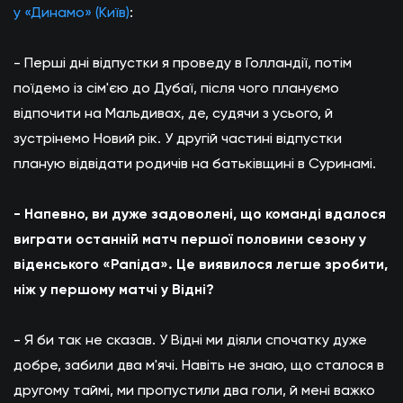
у «Динамо» (Київ)
:
- Перші дні відпустки я проведу в Голландії, потім
поїдемо із сім'єю до Дубаї, після чого плануємо
відпочити на Мальдивах, де, судячи з усього, й
зустрінемо Новий рік. У другій частині відпустки
планую відвідати родичів на батьківщині в Суринамі.
- Напевно, ви дуже задоволені, що команді вдалося
виграти останній матч першої половини сезону у
віденського «Рапіда». Це виявилося легше зробити,
ніж у першому матчі у Відні?
- Я би так не сказав. У Відні ми діяли спочатку дуже
добре, забили два м'ячі. Навіть не знаю, що сталося в
другому таймі, ми пропустили два голи, й мені важко