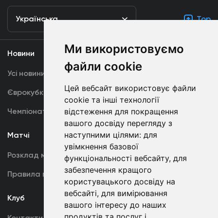
Українська
Top
Ми використовуємо
Новини
Медіа
файли cookie
Усі новини
Динамо TV
Цей вебсайт використовує файли
Єврокубки
Фотогалерея
cookie та інші технології
Чемпіонат України
Акредитація
відстеження для покращення
вашого досвіду перегляду з
наступними цілями:
для
Матчі
Команда
увімкнення базової
Розклад матчів
Перша команда
функціональності вебсайту
,
для
забезпечення кращого
Правила поведінки
U19
користувацького досвіду на
вебсайті
,
для вимірювання
Клуб
вашого інтересу до наших
продуктів та послуг і
Контакти