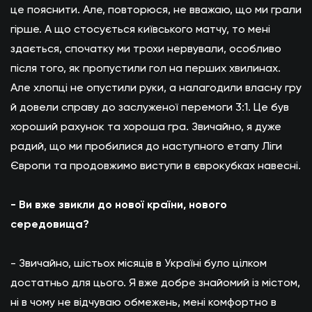
це пояснити. Але, повторюся, не вважаю, що ми грали
гірше. А що стосується київського матчу, то мені
здається, спочатку ми трохи нервували, особливо
після того, як пропустили гол на перших хвилинах.
Але хлопці не опустили руки, а налагодили власну гру
й довели справу до заслуженої перемоги 3:1. Це був
хороший рахунок та хороша гра. Звичайно, я дуже
радий, що ми пробилися до наступного етапу Ліги
Європи та продовжимо виступи в єврокубках навесні.
- Ви вже звикли до нової країни, нового
середовища?
- Звичайно, шістьох місяців в Україні було цілком
достатньо для цього. Я вже добре знайомий із містом,
ні в чому не відчуваю обмежень, мені комфортно в