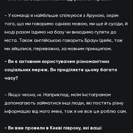
- У команді я найбільше спілкуюся з Аруною, окрім
того, що ми говоримо однією мовою, ми ще й сусіди, й
іноді разом їздимо на базу чи виходимо гуляти до
міста. Також англійською говорить Браун Ідейє, тож
ми зійшлися, переважно, за мовним принципом.
- Ви є активним користувачем різноманітних
соціальних мереж. Ви приділяєте цьому багато
часу?
- Якщо чесно, ні. Наприклад, моїм Інстаграмом
допомагають займатися інші люди, які постять різну
інформацію від мого імені, тож я не все це роблю сам.
- Ви вже провели в Києві півроку, які ваші