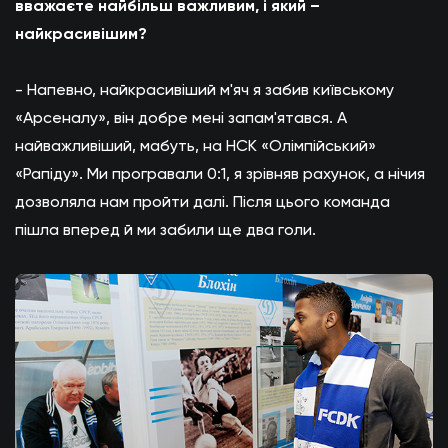
вважаєте найбільш важливим, і який –
найкрасивішим?
- Напевно, найкрасивіший м'яч я забив київському
«Арсеналу», він добре мені запам'ятався. А
найважливіший, мабуть, на НСК «Олімпійський»
«Рапіду». Ми програвали 0:1, я зрівняв рахунок, а нічия
дозволяла нам пройти далі. Після цього команда
пішла вперед й ми забили ще два голи.