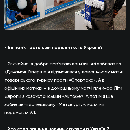
- Ви пам'ятаєте свій перший гол в Україні?
- Звичайно, я добре пам'ятаю всі м'ячі, які забивав за
«Динамо». Вперше я відзначився у домашньому матчі
товариського турніру проти «Спартака». А в
офіційних матчах – в домашньому матчі плей-оф Ліги
Європи з казахстанським «Актобе». А потім я ще
забив двічі донецькому «Металургу», коли ми
перемогли 9:1.
- Хто став вашими новими друзями в Україні?