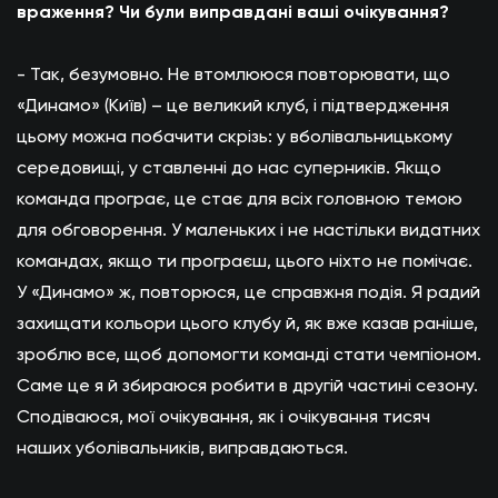
враження? Чи були виправдані ваші очікування?
- Так, безумовно. Не втомлююся повторювати, що
«Динамо» (Київ) – це великий клуб, і підтвердження
цьому можна побачити скрізь: у вболівальницькому
середовищі, у ставленні до нас суперників. Якщо
команда програє, це стає для всіх головною темою
для обговорення. У маленьких і не настільки видатних
командах, якщо ти програєш, цього ніхто не помічає.
У «Динамо» ж, повторюся, це справжня подія. Я радий
захищати кольори цього клубу й, як вже казав раніше,
зроблю все, щоб допомогти команді стати чемпіоном.
Саме це я й збираюся робити в другій частині сезону.
Сподіваюся, мої очікування, як і очікування тисяч
наших уболівальників, виправдаються.