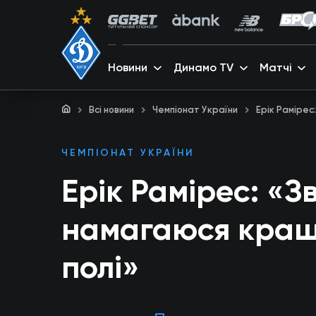
Новини
Динамо TV
Матчі
Всі новини
Чемпіонат України
Ерік Рамірес
ЧЕМПІОНАТ УКРАЇНИ
Ерік Рамірес: «З
намагаюся краще
полі»