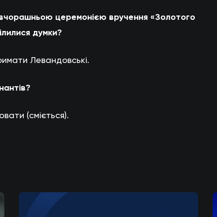
за вчорашньою церемонією вручення «Золотого
ділилися думки?
римати Левандовські.
інантів?
вати (сміється).