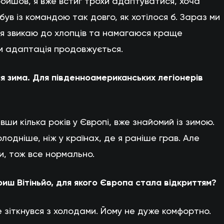
ройшов, я вже встиг трохи адаптуватися, хоча
 був із командою так довго, як хотілося б. Зараз ми
 я звикаю до хлопців та намагаюся краще
ком адаптація продовжується.
ся зима. Для південноамериканських легіонерів
авши кілька років у Європі, вже знайомий із зимою.
олодніше, ніж у країнах, де я раніше грав. Але
и, тож все нормально.
риш Вітіньйо, для якого Європа стала відкриттям?
е зіткнувся з холодами. Йому не дуже комфортно.