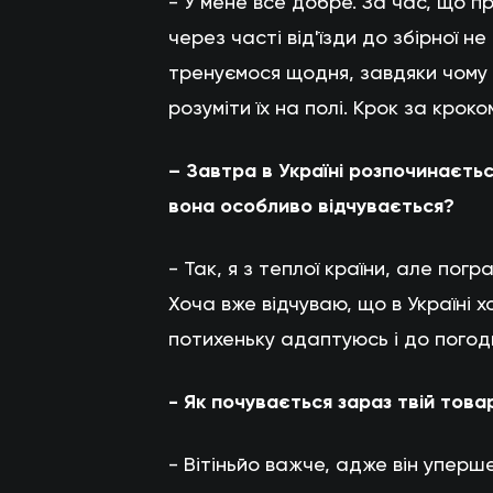
- У мене все добре. За час, що п
через часті від'їзди до збірної не
тренуємося щодня, завдяки чому
розуміти їх на полі. Крок за кро
– Завтра в Україні розпочинаєть
вона особливо відчувається?
- Так, я з теплої країни, але погр
Хоча вже відчуваю, що в Україні х
потихеньку адаптуюсь і до погод
- Як почувається зараз твій това
- Вітіньйо важче, адже він уперш