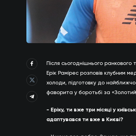
Після сьогоднішнього ранкового
Ерік Рамірес розповів клубним ме
холоди, підготовку до найближчо
фаворита у боротьбі за «Золотий 
- Еріку, ти вже три місяці у київ
адаптувався ти вже в Києві?