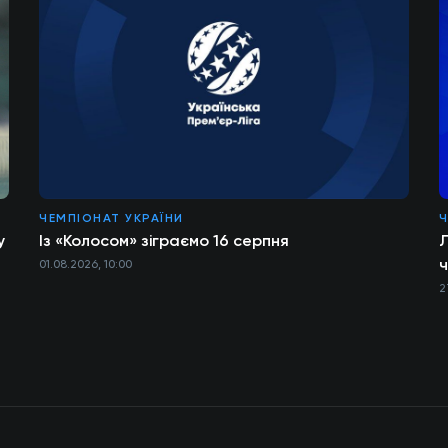
ЧЕМПІОНАТ УКРАЇНИ
Ч
у
Із «Колосом» зіграємо 16 серпня
Л
ч
01.08.2026, 10:00
2