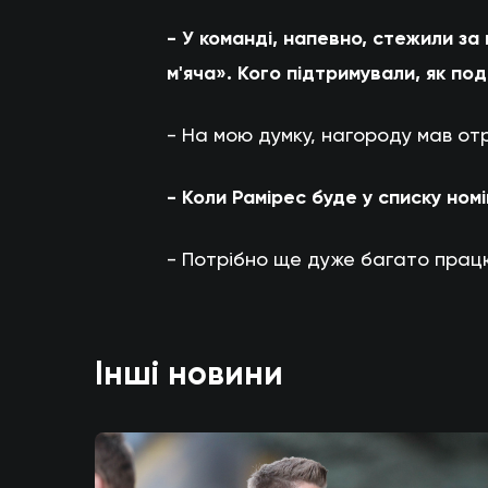
- У команді, напевно, стежили 
м'яча». Кого підтримували, як по
- На мою думку, нагороду мав от
- Коли Рамірес буде у списку ном
- Потрібно ще дуже багато працю
Інші новини