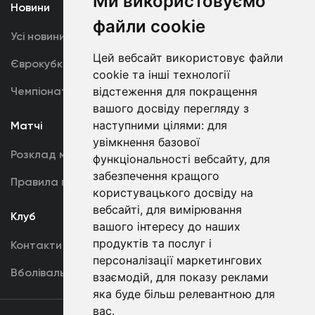
Ми використовуємо
Новини
Медіа
файли cookie
Усі новини
Динамо TV
Цей вебсайт використовує файли
Єврокубки
Фотогалерея
cookie та інші технології
Чемпіонат України
Акредитація
відстеження для покращення
вашого досвіду перегляду з
наступними цілями:
для
Матчі
Команда
увімкнення базової
Розклад матчів
Перша команда
функціональності вебсайту
,
для
забезпечення кращого
Правила поведінки
U19
користувацького досвіду на
вебсайті
,
для вимірювання
Клуб
вашого інтересу до наших
продуктів та послуг і
Контакти
персоналізації маркетингових
Вболівальникам
взаємодій
,
для показу реклами
яка буде більш релевантною для
вас
.