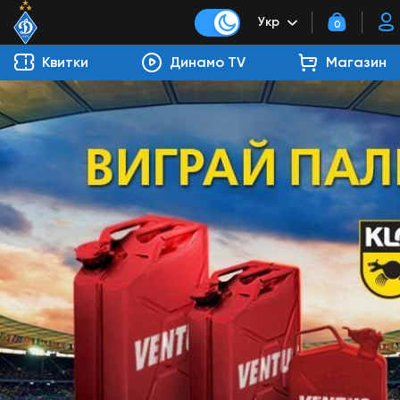
Укр
0
Квитки
Динамо TV
Магазин