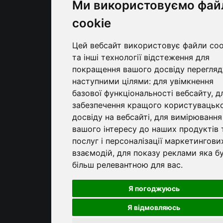
Ми використовуємо фай
cookie
Цей вебсайт використовує файли coo
та інші технології відстеження для
покращення вашого досвіду перегляд
наступними цілями:
для увімкнення
базової функціональності вебсайту
,
д
забезпечення кращого користувацьк
досвіду на вебсайті
,
для вимірювання
вашого інтересу до наших продуктів 
послуг і персоналізації маркетингови
взаємодій
,
для показу реклами яка б
більш релевантною для вас
.
Я погоджуюсь
Я відмовляюсь