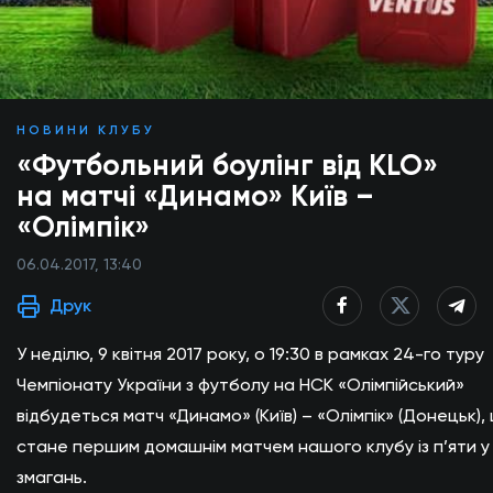
НОВИНИ КЛУБУ
«Футбольний боулінг від KLO»
на матчі «Динамо» Київ –
«Олімпік»
06.04.2017, 13:40
Друк
У неділю, 9 квітня 2017 року, о 19:30 в рамках 24-го туру
Чемпіонату України з футболу на НСК «Олімпійський»
відбудеться матч «Динамо» (Київ) – «Олімпік» (Донецьк),
стане першим домашнім матчем нашого клубу із п’яти у І
змагань.