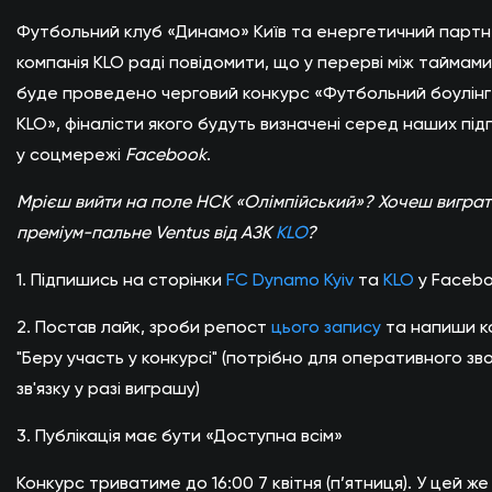
Футбольний клуб «Динамо» Київ та енергетичний парт
компанія KLO раді повідомити, що у перерві між таймам
буде проведено черговий конкурс «Футбольний боулінг 
KLO», фіналісти якого будуть визначені серед наших під
у соцмережі
Facebook
.
Мрієш вийти на поле НСК «Олімпійський»? Хочеш виграт
преміум-пальне Ventus від АЗК
KLO
?
1. Підпишись на сторінки
FC Dynamo Kyiv
та
KLO
у Faceb
2. Постав лайк, зроби репост
цього запису
та напиши к
"Беру участь у конкурсі" (потрібно для оперативного з
зв'язку у разі виграшу)
3. Публікація має бути «Доступна всім»
Конкурс триватиме до 16:00 7 квітня (п’ятниця). У цей же