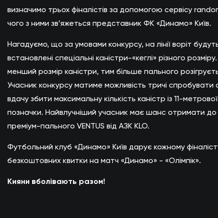
визначимо трьох фіналістів за допомогою сервісу random
чого з ними зв’яжеться представник ФК «Динамо» Київ.
Нагадуємо, що за умовами конкурсу, на лінії воріт будут
встановлені спеціальні каністри-«кеглі» різного розміру.
менший розмір каністри, тим більше пального розігруєть
Учасник конкурсу матиме можливість тричі спробувати
вдачу збити максимальну кількість каністр із 11-метрової
позначки. Найвлучніший учасник має шанс отримати до 1
преміум-пального VENTUS від АЗК KLO.
Футбольний клуб «Динамо» Київ дарує кожному фіналіст
безкоштовних квитки на матч «Динамо» - «Олімпік».
Кияни вболівають разом!