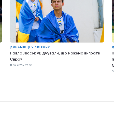
ДИНАМІВЦІ У ЗБІРНИХ
Д
Павло Люсін: «Відчували, що можемо виграти
П
Євро»
п
11.07.2026, 12:03
0