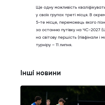
Ще одну можливість кваліфікуват
у своїх групах треті місця. В окр
5-те місце, переможець якого піз
за останню путівку на ЧС-2027 (U2
на світову першість (півфінали і м
турніру – 11 липня.
Інші новини