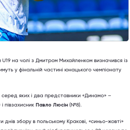
 U19 на чолі з Дмитром Михайленком визначився із
тимуть у фінальній частині юнацького чемпіонату
, серед яких і два представники «Динамо» –
 і півзахисник
Павло Люсін
(№8).
ти днів збору в польському Кракові, «синьо-жовті»