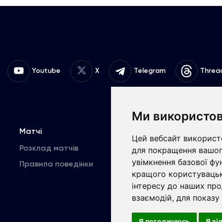
Youtube
X
Telegram
Threa
Ми використов
Матчі
Команда
К
Цей вебсайт використо
Розклад матчів
Перша команда
для покращення вашог
увімкнення базової фу
Правила поведінки
U19
В
кращого користувацьк
інтересу до наших про
взаємодій
,
для показу
Copyrig
Я погоджуюсь
Я ві