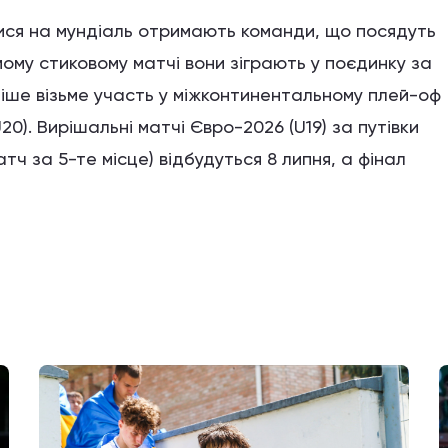
ися на мундіаль отримають команди, що посядуть
емому стиковому матчі вони зіграють у поєдинку за
ніше візьме участь у міжконтинентальному плей-оф
0). Вирішальні матчі Євро-2026 (U19) за путівки
атч за 5-те місце) відбудуться 8 липня, а фінал