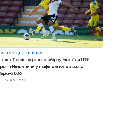
ИНАМІВЦІ У ЗБІРНИХ
авло Люсін зіграв за збірну України U19
роти Німеччини у півфіналі юнацького
Євро-2026
8.07.2026, 23:20