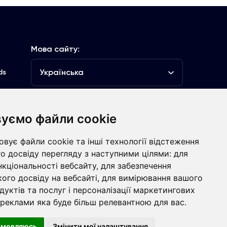
Мова сайту:
Українська
ds
уємо файли cookie
луб
вує файли cookie та інші технології відстеження
Контакти
о досвіду перегляду з наступними цілями:
для
нкціональності вебсайту
,
для забезпечення
болівальникам
ого досвіду на вебсайті
,
для вимірювання вашого
дуктів та послуг і персоналізації маркетингових
 реклами яка буде більш релевантною для вас
.
ht © ФК «Динамо» Київ
Розроблено
дмовляюсь
Змінити мої налаштування