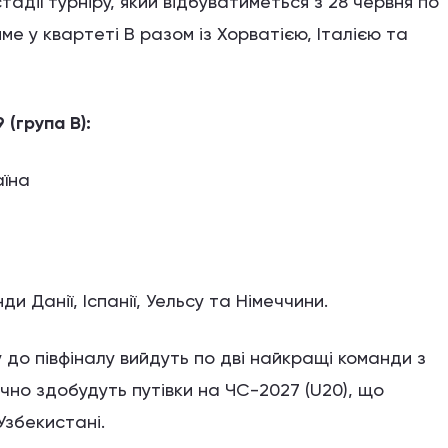
тадії турніру, який відбуватиметься з 28 червня по
име у квартеті В разом із Хорватією, Італією та
 (група В):
аїна
и Данії, Іспанії, Уельсу та Німеччини.
 до півфіналу вийдуть по дві найкращі команди з
чно здобудуть путівки на ЧС-2027 (U20), що
Узбекистані.