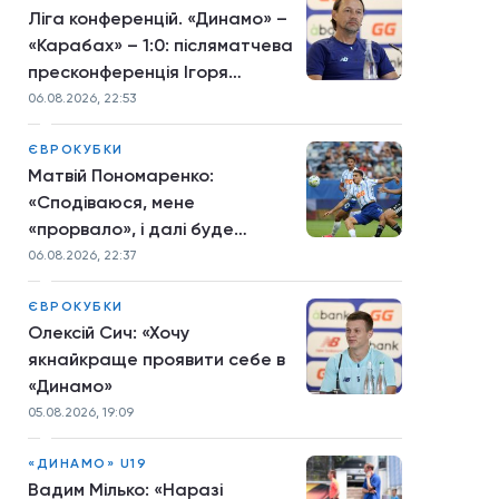
Ліга конференцій. «Динамо» –
«Карабах» – 1:0: післяматчева
пресконференція Ігоря
Костюка
06.08.2026, 22:53
ЄВРОКУБКИ
Матвій Пономаренко:
«Сподіваюся, мене
«прорвало», і далі буде
більше»
06.08.2026, 22:37
ЄВРОКУБКИ
Олексій Сич: «Хочу
якнайкраще проявити себе в
«Динамо»
05.08.2026, 19:09
«ДИНАМО» U19
Вадим Мілько: «Наразі