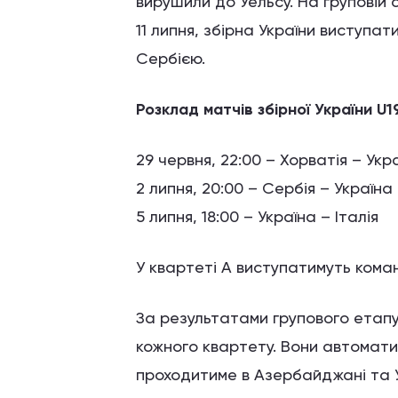
вирушили до Уельсу. На груповій с
11 липня, збірна України виступат
Сербією.
Розклад матчів збірної України U19
29 червня, 22:00 – Хорватія – Укр
2 липня, 20:00 – Сербія – Україна
5 липня, 18:00 – Україна – Італія
У квартеті А виступатимуть команд
За результатами групового етапу
кожного квартету. Вони автомати
проходитиме в Азербайджані та 