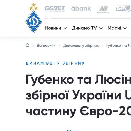
Новини
Динамо TV
Матчі
Всі новини
Динамівці у збірних
Губенко та Л
ДИНАМІВЦІ У ЗБІРНИХ
Губенко та Люсі
збірної України 
частину Євро-2