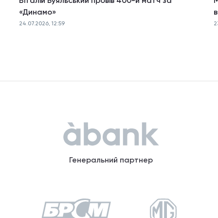
Віталій Буяльський провів 400-й матч за
М
«Динамо»
в
24.07.2026, 12:59
2
Генеральний партнер