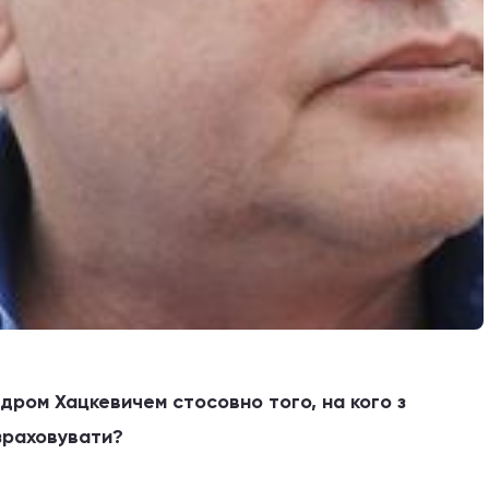
андром Хацкевичем стосовно того, на кого з
зраховувати?