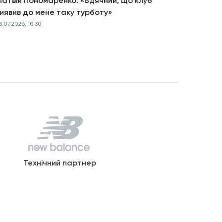
атвій Пономаренко: «Вдячний, що клуб
иявив до мене таку турботу»
3.07.2026, 10:30
Технічний партнер