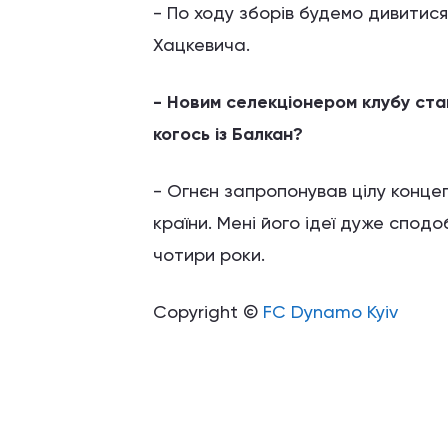
- По ходу зборів будемо дивитис
Хацкевича.
- Новим селекціонером клубу ста
когось із Балкан?
- Огнєн запропонував цілу концеп
країни. Мені його ідеї дуже спод
чотири роки.
Copyright ©
FC Dynamo Kyiv