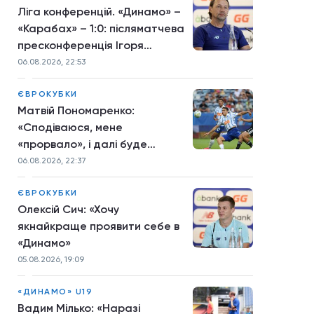
Ліга конференцій. «Динамо» –
«Карабах» – 1:0: післяматчева
пресконференція Ігоря
Костюка
06.08.2026, 22:53
ЄВРОКУБКИ
Матвій Пономаренко:
«Сподіваюся, мене
«прорвало», і далі буде
більше»
06.08.2026, 22:37
ЄВРОКУБКИ
Олексій Сич: «Хочу
якнайкраще проявити себе в
«Динамо»
05.08.2026, 19:09
«ДИНАМО» U19
Вадим Мілько: «Наразі