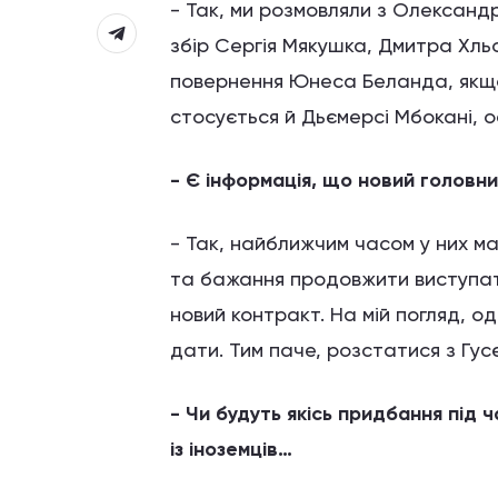
- Так, ми розмовляли з Олександ
збір Сергія Мякушка, Дмитра Хл
повернення Юнеса Беланда, якщо
стосується й Дьємерсі Мбокані, ос
- Є інформація, що новий головн
- Так, найближчим часом у них м
та бажання продовжити виступати
новий контракт. На мій погляд, о
дати. Тим паче, розстатися з Гус
- Чи будуть якісь придбання під 
із іноземців…