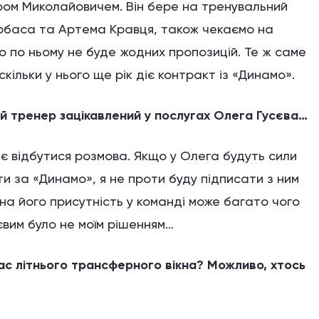
ром Миколайовичем. Він бере на тренувальний
ьобаса та Артема Кравця, також чекаємо на
 по ньому не буде жодних пропозицій. Те ж саме
кільки у нього ще рік діє контракт із «Динамо».
ий тренер зацікавлений у послугах Олега Гусєва…
ає відбутися розмова. Якщо у Олега будуть сили
 за «Динамо», я не проти буду підписати з ним
дна його присутність у команді може багато чого
євим було не моїм рішенням…
час літнього трансферного вікна? Можливо, хтось