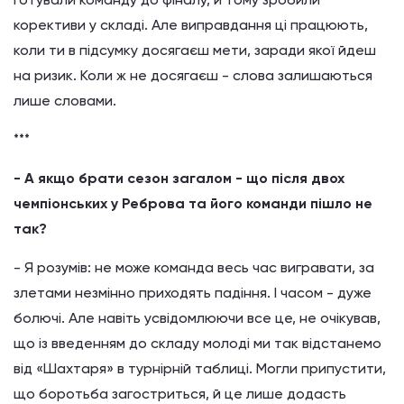
корективи у складі. Але виправдання ці працюють,
коли ти в підсумку досягаєш мети, заради якої йдеш
на ризик. Коли ж не досягаєш - слова залишаються
лише словами.
***
- А якщо брати сезон загалом - що після двох
чемпіонських у Реброва та його команди пішло не
так?
- Я розумів: не може команда весь час вигравати, за
злетами незмінно приходять падіння. І часом - дуже
болючі. Але навіть усвідомлюючи все це, не очікував,
що із введенням до складу молоді ми так відстанемо
від «Шахтаря» в турнірній таблиці. Могли припустити,
що боротьба загостриться, й це лише додасть