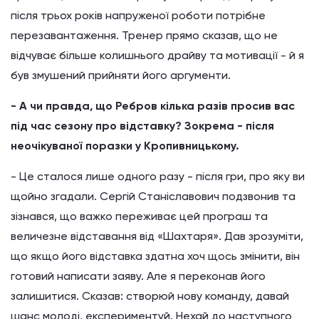
після трьох років напруженої роботи потрібне
перезавантаження. Тренер прямо сказав, що не
відчуває більше колишнього драйву та мотивації - й я
був змушений прийняти його аргументи.
- А чи правда, що Ребров кілька разів просив вас
під час сезону про відставку? Зокрема - після
неочікуваної поразки у Кропивницькому.
- Це сталося лише одного разу - після гри, про яку ви
щойно згадали. Сергій Станіславович подзвонив та
зізнався, що важко переживає цей програш та
величезне відставання від «Шахтаря». Дав зрозуміти,
що якщо його відставка здатна хоч щось змінити, він
готовий написати заяву. Але я переконав його
залишитися. Сказав: створюй нову команду, давай
шанс молоді, експериментуй. Нехай до наступного