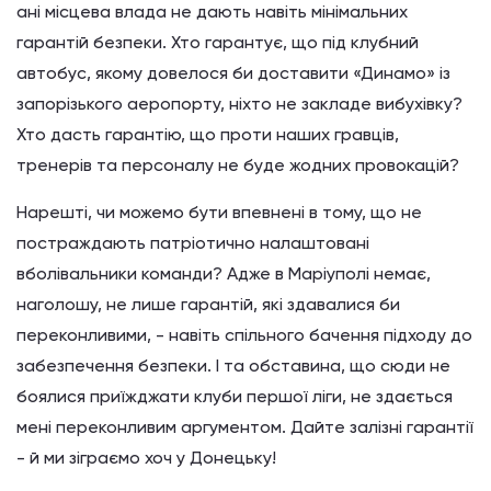
ані місцева влада не дають навіть мінімальних
гарантій безпеки. Хто гарантує, що під клубний
автобус, якому довелося би доставити «Динамо» із
запорізького аеропорту, ніхто не закладе вибухівку?
Хто дасть гарантію, що проти наших гравців,
тренерів та персоналу не буде жодних провокацій?
Нарешті, чи можемо бути впевнені в тому, що не
постраждають патріотично налаштовані
вболівальники команди? Адже в Маріуполі немає,
наголошу, не лише гарантій, які здавалися би
переконливими, - навіть спільного бачення підходу до
забезпечення безпеки. І та обставина, що сюди не
боялися приїжджати клуби першої ліги, не здається
мені переконливим аргументом. Дайте залізні гарантії
- й ми зіграємо хоч у Донецьку!