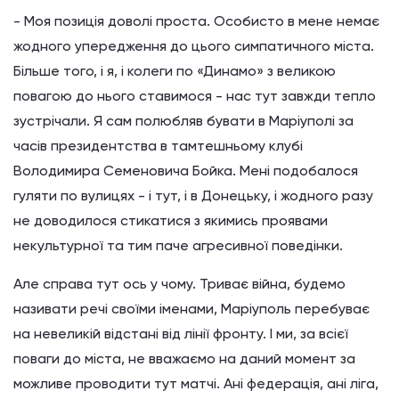
- Моя позиція доволі проста. Особисто в мене немає
жодного упередження до цього симпатичного міста.
Більше того, і я, і колеги по «Динамо» з великою
повагою до нього ставимося - нас тут завжди тепло
зустрічали. Я сам полюбляв бувати в Маріуполі за
часів президентства в тамтешньому клубі
Володимира Семеновича Бойка. Мені подобалося
гуляти по вулицях - і тут, і в Донецьку, і жодного разу
не доводилося стикатися з якимись проявами
некультурної та тим паче агресивної поведінки.
Але справа тут ось у чому. Триває війна, будемо
називати речі своїми іменами, Маріуполь перебуває
на невеликій відстані від лінії фронту. І ми, за всієї
поваги до міста, не вважаємо на даний момент за
можливе проводити тут матчі. Ані федерація, ані ліга,