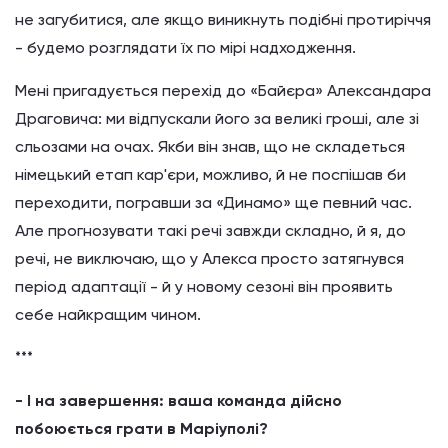
не загубитися, але якщо виникнуть подібні протиріччя
- будемо розглядати їх по мірі надходження.
Мені пригадується перехід до «Байєра» Александара
Драговича: ми відпускали його за великі гроші, але зі
сльозами на очах. Якби він знав, що не складеться
німецький етап кар'єри, можливо, й не поспішав би
переходити, погравши за «Динамо» ще певний час.
Але прогнозувати такі речі завжди складно, й я, до
речі, не виключаю, що у Алекса просто затягнувся
період адаптації - й у новому сезоні він проявить
себе найкращим чином.
***
- І на завершення: ваша команда дійсно
побоюється грати в Маріуполі?