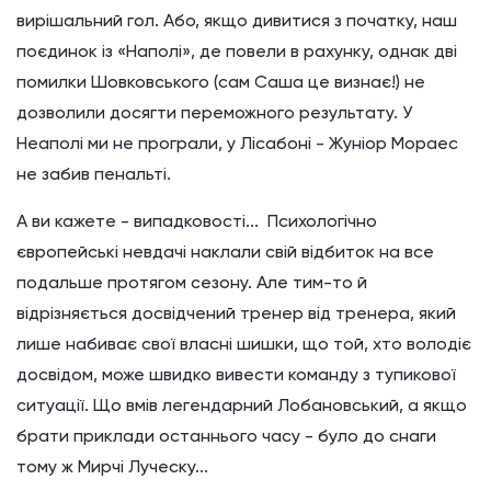
вирішальний гол. Або, якщо дивитися з початку, наш
поєдинок із «Наполі», де повели в рахунку, однак дві
помилки Шовковського (сам Саша це визнає!) не
дозволили досягти переможного результату. У
Неаполі ми не програли, у Лісабоні - Жуніор Мораес
не забив пенальті.
А ви кажете - випадковості... Психологічно
європейські невдачі наклали свій відбиток на все
подальше протягом сезону. Але тим-то й
відрізняється досвідчений тренер від тренера, який
лише набиває свої власні шишки, що той, хто володіє
досвідом, може швидко вивести команду з тупикової
ситуації. Що вмів легендарний Лобановський, а якщо
брати приклади останнього часу - було до снаги
тому ж Мирчі Луческу...