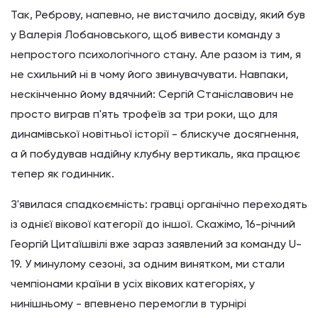
Так, Реброву, напевно, не вистачило досвіду, який був
у Валерія Лобановського, щоб вивести команду з
непростого психологічного стану. Але разом із тим, я
не схильний ні в чому його звинувачувати. Навпаки,
нескінченно йому вдячний: Сергій Станіславович не
просто виграв п'ять трофеїв за три роки, що для
динамівської новітньої історії - блискуче досягнення,
а й побудував надійну клубну вертикаль, яка працює
тепер як годинник.
З'явилася спадкоємність: гравці органічно переходять
із однієї вікової категорії до іншої. Скажімо, 16-річний
Георгій Цитаїшвілі вже зараз заявлений за команду U-
19. У минулому сезоні, за одним винятком, ми стали
чемпіонами країни в усіх вікових категоріях, у
нинішньому - впевнено перемогли в турнірі