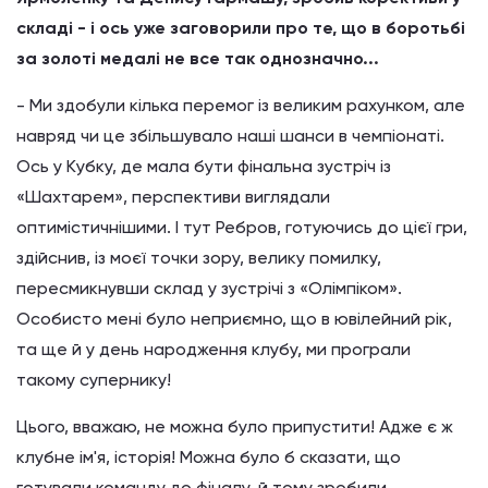
складі - і ось уже заговорили про те, що в боротьбі
за золоті медалі не все так однозначно...
- Ми здобули кілька перемог із великим рахунком, але
навряд чи це збільшувало наші шанси в чемпіонаті.
Ось у Кубку, де мала бути фінальна зустріч із
«Шахтарем», перспективи виглядали
оптимістичнішими. І тут Ребров, готуючись до цієї гри,
здійснив, із моєї точки зору, велику помилку,
пересмикнувши склад у зустрічі з «Олімпіком».
Особисто мені було неприємно, що в ювілейний рік,
та ще й у день народження клубу, ми програли
такому супернику!
Цього, вважаю, не можна було припустити! Адже є ж
клубне ім'я, історія! Можна було б сказати, що
готували команду до фіналу, й тому зробили