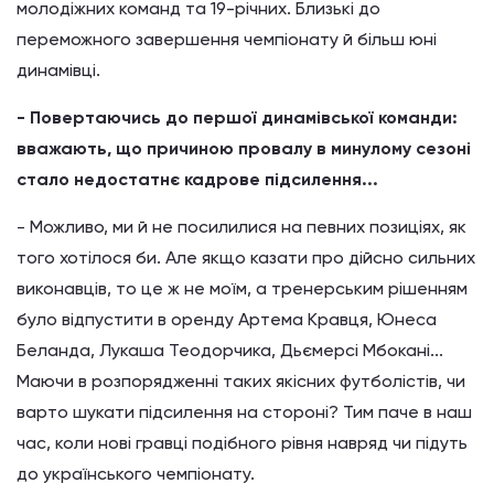
молодіжних команд та 19-річних. Близькі до
переможного завершення чемпіонату й більш юні
динамівці.
- Повертаючись до першої динамівської команди:
вважають, що причиною провалу в минулому сезоні
стало недостатнє кадрове підсилення...
- Можливо, ми й не посилилися на певних позиціях, як
того хотілося
би
. Але якщо казати про дійсно сильних
виконавців, то це ж не моїм, а тренерським рішенням
було відпустити в оренду Артема Кравця, Юнеса
Беланда, Лукаша Теодорчика, Дьємерсі Мбокані...
Маючи в розпорядженні таких якісних футболістів, чи
варто шукати підсилення на стороні? Тим паче в наш
час, коли нові гравці подібного рівня навряд чи підуть
до українського чемпіонату.