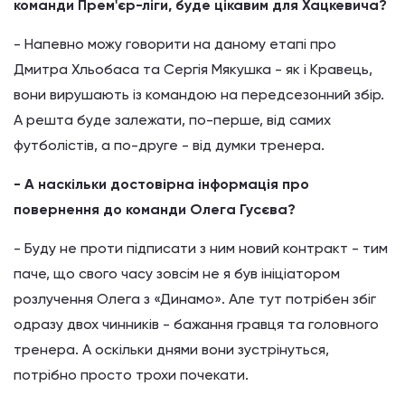
команди Прем'єр-ліги, буде цікавим для Хацкевича?
- Напевно можу говорити на даному етапі про
Дмитра Хльобаса та Сергія Мякушка - як і Кравець,
вони вирушають із командою на передсезонний збір.
А решта буде залежати, по-перше, від самих
футболістів, а по-друге - від думки тренера.
- А наскільки достовірна інформація про
повернення до команди Олега Гусєва?
- Буду не проти підписати з ним новий контракт - тим
паче, що свого часу зовсім не я був ініціатором
розлучення Олега з «Динамо». Але тут потрібен збіг
одразу двох чинників - бажання гравця та головного
тренера. А оскільки днями вони зустрінуться,
потрібно просто трохи почекати.