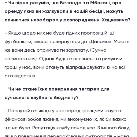
- Чи вірно розумію, що Беланда та Мбокані, про
оренду яких ви жалкували в нашій бесіді, можуть
опинитися незабаром у розпорядженні Хацкевича?
- Якщо щодо них не буде гідних пропозицій, ці
футболісти, звісно, повернуться до «Динамо». Мають
же вони десь отримувати зарплату. (Сумно
посміхається). Однак будьте впевнені: отримуючи
гроші у нас, вони стануть відпрацьовувати їх на всі
сто відсотків.
- Чи не стане їхнє повернення тягарем для
сучасного клубного бюджету?
- Послухайте: якщо у нас перед гравцями існують
фінансові зобов'язання, ми виконуємо їх, як би важко
це не було. Репутація клубу понад усе. З іншого боку,
якщо повернення перерахованих футболістів - мова