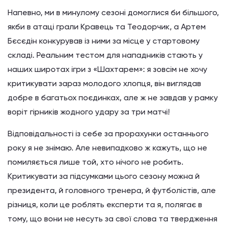
Напевно, ми в минулому сезоні домоглися би більшого,
якби в атаці грали Кравець та Теодорчик, а Артем
Бєсєдін конкурував із ними за місце у стартовому
складі. Реальним тестом для нападників стають у
наших широтах ігри з «Шахтарем»: я зовсім не хочу
критикувати зараз молодого хлопця, він виглядав
добре в багатьох поєдинках, але ж не завдав у рамку
воріт гірників жодного удару за три матчі!
Відповідальності із себе за прорахунки останнього
року я не знімаю. Але невипадково ж кажуть, що не
помиляється лише той, хто нічого не робить.
Критикувати за підсумками цього сезону можна й
президента, й головного тренера, й футболістів, але
різниця, коли це роблять експерти та я, полягає в
тому, що вони не несуть за свої слова та твердження