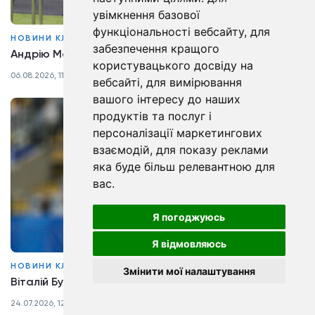
увімкнення базової
функціональності вебсайту
,
для
НОВИНИ КЛУБУ
забезпечення кращого
Андрію Мадзяновському – 50! Наші вітання!
користувацького досвіду на
06.08.2026, 11:35
вебсайті
,
для вимірювання
вашого інтересу до наших
продуктів та послуг і
персоналізації маркетингових
взаємодій
,
для показу реклами
яка буде більш релевантною для
вас
.
Я погоджуюсь
Я відмовляюсь
НОВИНИ КЛУБУ
Змінити мої налаштування
Віталій Буяльський провів 400-й матч за «Динамо»
24.07.2026, 12:59