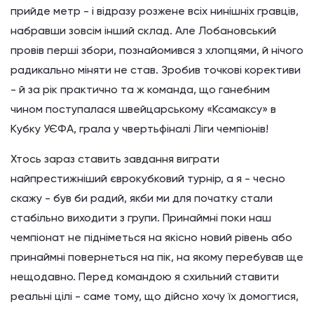
прийде метр - і відразу розжене всіх нинішніх гравців,
набравши зовсім інший склад. Але Лобановський
провів перші збори, познайомився з хлопцями, й нічого
радикально міняти не став. Зробив точкові корективи
- й за рік практично та ж команда, що ганебним
чином поступалася швейцарському «Ксамаксу» в
Кубку УЄФА, грала у чвертьфіналі Ліги чемпіонів!
Хтось зараз ставить завдання виграти
найпрестижніший єврокубковий турнір, а я - чесно
скажу - був би радий, якби ми для початку стали
стабільно виходити з групи. Принаймні поки наш
чемпіонат не підніметься на якісно новий рівень або
принаймні повернеться на пік, на якому перебував ще
нещодавно. Перед командою я схильний ставити
реальні цілі - саме тому, що дійсно хочу їх домогтися,