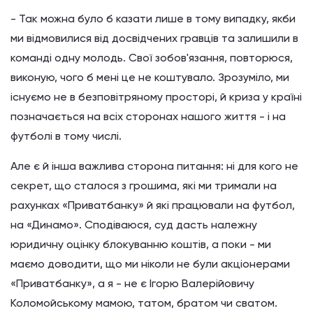
- Так можна було б казати лише в тому випадку, якби
ми відмовилися від досвідчених гравців та залишили в
команді одну молодь. Свої зобов'язання, повторюся,
виконую, чого б мені це не коштувало. Зрозуміло, ми
існуємо не в безповітряному просторі, й криза у країні
позначається на всіх сторонах нашого життя - і на
футболі в тому числі.
Але є й інша важлива сторона питання: ні для кого не
секрет, що сталося з грошима, які ми тримали на
рахунках «Приватбанку» й які працювали на футбол,
на «Динамо». Сподіваюся, суд дасть належну
юридичну оцінку блокуванню коштів, а поки - ми
маємо доводити, що ми ніколи не були акціонерами
«Приватбанку», а я - не є Ігорю Валерійовичу
Коломойському мамою, татом, братом чи сватом.