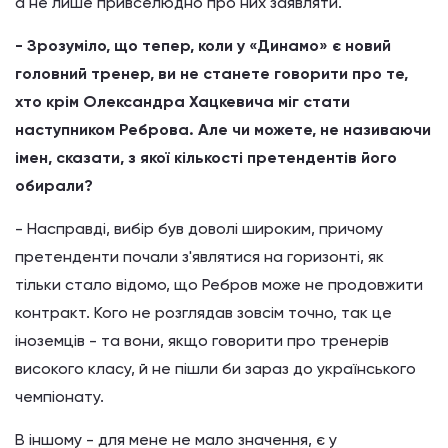
а не лише привселюдно про них заявляти.
- Зрозуміло, що тепер, коли у «Динамо» є новий
головний тренер, ви не станете говорити про те,
хто крім Олександра Хацкевича міг стати
наступником Реброва. Але чи можете, не називаючи
імен, сказати, з якої кількості претендентів його
обирали?
- Насправді, вибір був доволі широким, причому
претенденти почали з'являтися на горизонті, як
тільки стало відомо, що Ребров може не продовжити
контракт. Кого не розглядав зовсім точно, так це
іноземців - та вони, якщо говорити про тренерів
високого класу, й не пішли би зараз до українського
чемпіонату.
В іншому - для мене не мало значення, є у