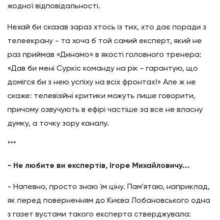
жодної відповідальності.
Нехай би сказав зараз хтось із тих, хто дає поради з
телеекрану - та хоча б той самий експерт, який не
раз приймав «Динамо» в якості головного тренера:
«Дав би мені Суркіс команду на рік - гарантую, що
домігся би з нею успіху на всіх фронтах!» Але ж не
скаже: телевізійні критики можуть лише говорити,
причому озвучують в ефірі частіше за все не власну
думку, а точку зору каналу.
***
- Не любите ви експертів, Ігоре Михайловичу...
- Напевно, просто знаю їм ціну. Пам'ятаю, наприклад,
як перед поверненням до Києва Лобановського одна
з газет вустами такого експерта стверджувала: