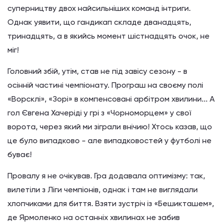
суперництву двох найсильніших команд інтриги.
Однак уявити, що гандикап складе дванадцять,
тринадцять, а в якийсь момент шістнадцять очок, не
міг!
Головний збій, утім, став не під завісу сезону - в
осінній частині чемпіонату. Програш на своєму полі
«Ворсклі», «Зорі» в компенсовані арбітром хвилини... А
гол Євгена Хачеріді у грі з «Чорноморцем» у свої
ворота, через який ми зіграли внічию! Хтось казав, що
це було випадково - але випадковостей у футболі не
буває!
Провалу я не очікував. Гра додавала оптимізму: так,
вилетіли з Ліги чемпіонів, однак і там не виглядали
хлопчиками для биття. Взяти зустріч із «Бешикташем»,
де Ярмоленко на останніх хвилинах не забив