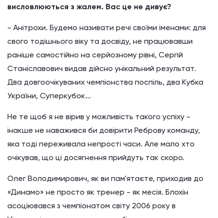
висловлюються з жалем. Вас це не дивує?
- Анітрохи. Будемо називати речі своїми іменами: для
свого тодішнього віку та досвіду, не працювавши
раніше самостійно на серйозному рівні, Сергій
Станіславович видав дійсно унікальний результат.
Два довгоочікуваних чемпіонства поспіль, два Кубка
України, Суперкубок...
Не те щоб я не вірив у можливість такого успіху -
інакше не наважився би довірити Реброву команду,
яка тоді переживала непрості часи. Але мало хто
очікував, що ці досягнення прийдуть так скоро.
Олег Володимирович, як ви пам'ятаєте, приходив до
«Динамо» не просто як тренер - як месія. Блохін
асоціювався з чемпіонатом світу 2006 року в