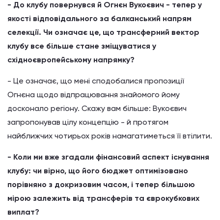
- До клубу повернувся й Огнєн Вукоєвич - тепер у
якості відповідального за балканський напрям
селекції. Чи означає це, що трансферний вектор
клубу все більше стане зміщуватися у
східноєвропейському напрямку?
- Це означає, що мені сподобалися пропозиції
Огнєна щодо відпрацювання знайомого йому
досконало регіону. Скажу вам більше: Вукоєвич
запропонував цілу концепцію - й протягом
найближчих чотирьох років намагатиметься її втілити.
- Коли ми вже згадали фінансовий аспект існування
клубу: чи вірно, що його бюджет оптимізовано
порівняно з докризовим часом, і тепер більшою
мірою залежить від трансферів та єврокубкових
виплат?