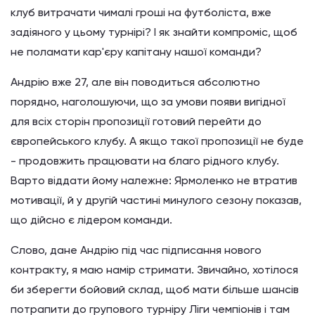
клуб витрачати чималі гроші на футболіста, вже
задіяного у цьому турнірі? І як знайти компроміс, щоб
не поламати кар'єру капітану нашої команди?
Андрію вже 27, але він поводиться абсолютно
порядно, наголошуючи, що за умови появи вигідної
для всіх сторін пропозиції готовий перейти до
європейського клубу. А якщо такої пропозиції не буде
- продовжить працювати на благо рідного клубу.
Варто віддати йому належне: Ярмоленко не втратив
мотивації, й у другій частині минулого сезону показав,
що дійсно є лідером команди.
Слово, дане Андрію під час підписання нового
контракту, я маю намір стримати. Звичайно, хотілося
би зберегти бойовий склад, щоб мати більше шансів
потрапити до групового турніру Ліги чемпіонів і там