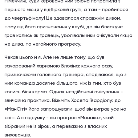
Німеччині, куди керована ним збірна потрапила з
першого місця у відбірковій групі, а там - пробилася
до чвертьфіналу! Це здавалося справжнім дивом,
тому від його призначення у клубі, де він блискуче
грав колись як гравець, уболівальники очікували якщо
не дива, то негайного прогресу.
Чекав цього й я. Але не лише тому, що був
зачарований харизмою Блохіна: кожного разу,
призначаючи головного тренера, сподіваюся, що з
ним команда досягне більшого, ніж із тим, хто був
колись біля керма. Однак нездійснені очікування -
звичайна практика. Візьміть Хосепа Гвардіолу: до
«МанСіті» його запрошували, щоб він виграв усе на
світі. А в підсумку - він програв «Монако», який
зібраний не із зірок, а переважно з власних
вихованців.