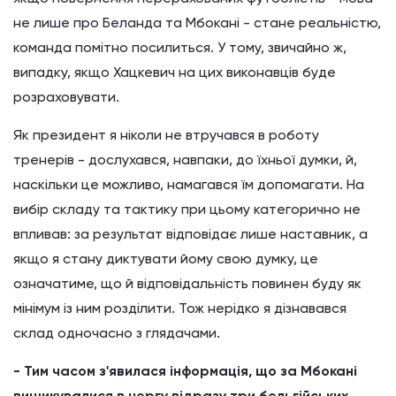
не лише про Беланда та Мбокані - стане реальністю,
команда помітно посилиться. У тому, звичайно ж,
випадку, якщо Хацкевич на цих виконавців буде
розраховувати.
Як президент я ніколи не втручався в роботу
тренерів - дослухався, навпаки, до їхньої думки, й,
наскільки це можливо, намагався їм допомагати. На
вибір складу та тактику при цьому категорично не
впливав: за результат відповідає лише наставник, а
якщо я стану диктувати йому свою думку, це
означатиме, що й відповідальність повинен буду як
мінімум із ним розділити. Тож нерідко я дізнавався
склад одночасно з глядачами.
- Тим часом з'явилася інформація, що за Мбокані
вишикувалися в чергу відразу три бельгійських