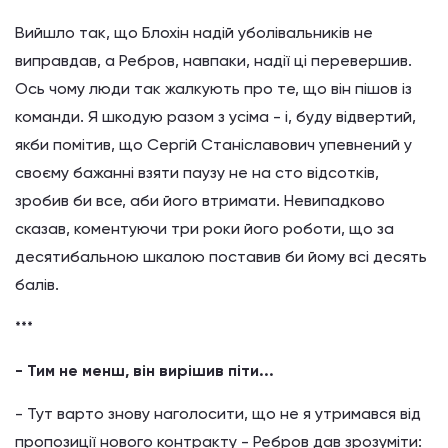
Вийшло так, що Блохін надій уболівальників не
виправдав, а Ребров, навпаки, надії ці перевершив.
Ось чому люди так жалкують про те, що він пішов із
команди. Я шкодую разом з усіма - і, буду відвертий,
якби помітив, що Сергій Станіславович упевнений у
своєму бажанні взяти паузу не на сто відсотків,
зробив би все, аби його втримати. Невипадково
сказав, коментуючи три роки його роботи, що за
десятибальною шкалою поставив би йому всі десять
балів.
***
- Тим не менш, він вирішив піти...
- Тут варто знову наголосити, що не я утримався від
пропозиції нового контракту - Ребров дав зрозуміти: