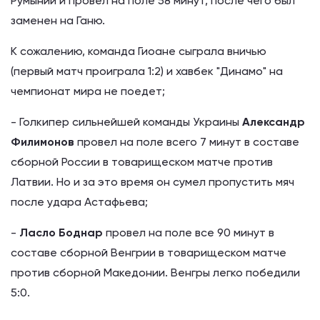
Румынии и провел на поле 58 минут, после чего был
заменен на Ганю.
К сожалению, команда Гиоане сыграла вничью
(первый матч проиграла 1:2) и хавбек "Динамо" на
чемпионат мира не поедет;
- Голкипер сильнейшей команды Украины
Александр
Филимонов
провел на поле всего 7 минут в составе
сборной России в товарищеском матче против
Латвии. Но и за это время он сумел пропустить мяч
после удара Астафьева;
-
Ласло Боднар
провел на поле все 90 минут в
составе сборной Венгрии в товарищеском матче
против сборной Македонии. Венгры легко победили
5:0.