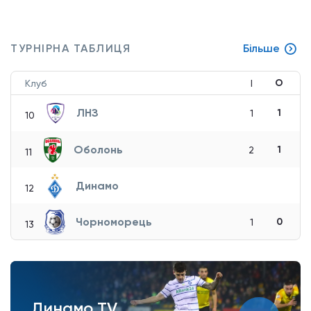
ТУРНІРНА ТАБЛИЦЯ
Більше
О
Клуб
І
ЛНЗ
1
1
10
Оболонь
1
2
11
Динамо
12
Чорноморець
0
1
13
Динамо TV