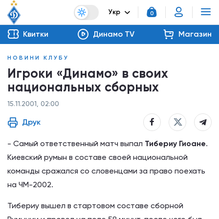
Укр
0
Квитки
Динамо TV
Магазин
НОВИНИ КЛУБУ
Игроки «Динамо» в своих
национальных сборных
15.11.2001, 02:00
Друк
- Самый ответственный матч выпал
Тибериу Гиоане
.
Киевский румын в составе своей национальной
команды сражался со словенцами за право поехать
на ЧМ-2002.
Тибериу вышел в стартовом составе сборной