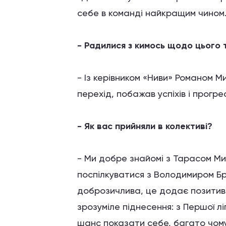
себе в команді найкращим чином
- Радилися з кимось щодо цього
- Із керівником «Ниви» Романом 
перехід, побажав успіхів і прогрес
- Як вас прийняли в колективі?
- Ми добре знайомі з Тарасом Ми
поспілкуватися з Володимиром Б
доброзичлива, це додає позитивн
зрозуміле піднесення: з Першої лі
шанс показати себе, багато чому