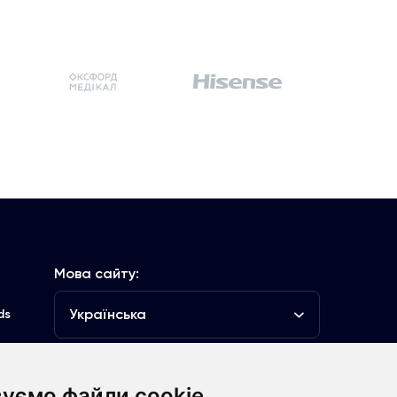
Мова сайту:
Українська
ds
уємо файли cookie