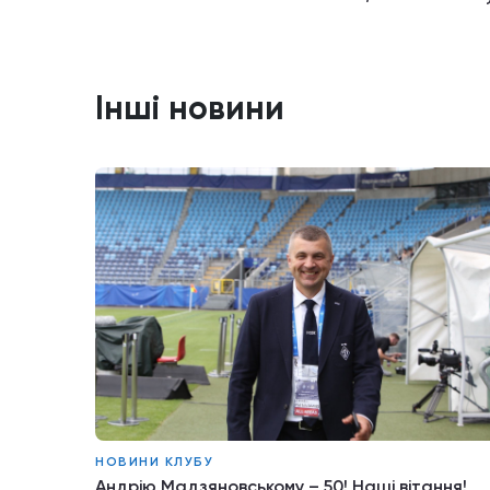
Інші новини
НОВИНИ КЛУБУ
Андрію Мадзяновському – 50! Наші вітання!