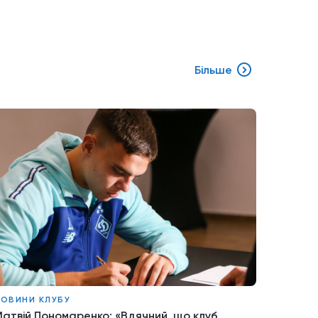
Більше
ОВИНИ КЛУБУ
атвій Пономаренко: «Вдячний, що клуб