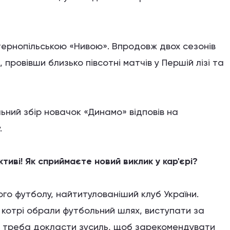
 тернопільською «Нивою». Впродовж двох сезонів
провівши близько півсотні матчів у Першій лізі та
ьний збір новачок «Динамо» відповів на
.
ктиві! Як сприймаєте новий виклик у кар'єрі?
го футболу, найтитулованіший клуб України.
й, котрі обрали футбольний шлях, виступати за
р треба докласти зусиль, щоб зарекомендувати