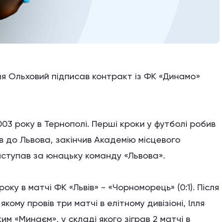
лля Ольховий підписав контракт із ФК «Динамо»
03 року в Тернополі. Перші кроки у футболі робив
в до Львова, закінчив Академію місцевого
виступав за юнацьку команду «Львова».
ку в матчі ФК «Львів» - «Чорноморець» (0:1). Після
ому провів три матчі в елітному дивізіоні, Ілля
м «Минаєм», у складі якого зіграв 2 матчі в