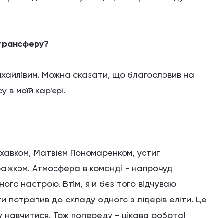
.
 трансферу?
Михайлівим. Можна сказати, що благословив на
у в моїй кар'єрі.
хавком, Матвієм Пономаренком, устиг
ражком. Атмосфера в команді - напрочуд
ого настрою. Втім, я й без того відчуваю
ги потрапив до складу одного з лідерів еліти. Це
 навчитися. Тож попереду - цікава робота!