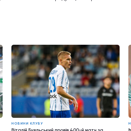
НОВИНИ КЛУБУ
Н
Віталій Буяльський провів 400-й матч за
М