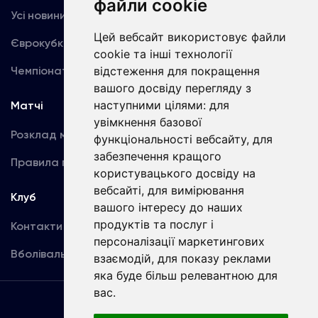
файли cookie
Усі новини
Динамо TV
Цей вебсайт використовує файли
Єврокубки
Фотогалерея
cookie та інші технології
Чемпіонат України
відстеження для покращення
Акредитація
вашого досвіду перегляду з
наступними цілями:
для
Матчі
Команда
увімкнення базової
Розклад матчів
Перша команда
функціональності вебсайту
,
для
забезпечення кращого
Правила поведінки
U19
користувацького досвіду на
вебсайті
,
для вимірювання
Клуб
вашого інтересу до наших
продуктів та послуг і
Контакти
персоналізації маркетингових
Вболівальникам
взаємодій
,
для показу реклами
яка буде більш релевантною для
вас
.
Угода
користувача