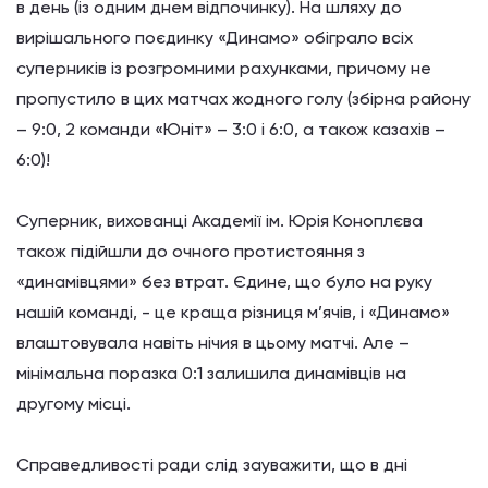
в день (із одним днем відпочинку). На шляху до
вирішального поєдинку «Динамо» обіграло всіх
суперників із розгромними рахунками, причому не
пропустило в цих матчах жодного голу (збірна району
– 9:0, 2 команди «Юніт» – 3:0 і 6:0, а також казахів –
6:0)!
Суперник, вихованці Академії ім. Юрія Коноплєва
також підійшли до очного протистояння з
«динамівцями» без втрат. Єдине, що було на руку
нашій команді, - це краща різниця м’ячів, і «Динамо»
влаштовувала навіть нічия в цьому матчі. Але –
мінімальна поразка 0:1 залишила динамівців на
другому місці.
Справедливості ради слід зауважити, що в дні