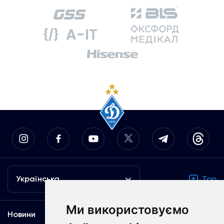
Українська
Top
Ми використовуємо
Новини
Медіа