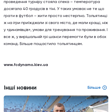
проведення турніру стояла спека – температура
досягала 40 градусів в тіні. У таких умовах не те що
грати в футбол – жити просто нестерпно. Тольятинці
ж на ігри приїжджали зі свого міста, де мали кращі, ніж
у «динамівців», умови для тренування та проживання. І
все ж, у вирішальній грі шанси перемогти були в обох
команд. Більше пощастило тольятинцям.
www.fcdynamo.kiev.ua
Інші новини
Більше