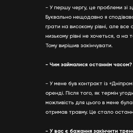
- У першу чергу, це проблеми зі з
Буквально нещодавно я сподівавс
грати на високому рівні, але все
низькому рівні не хочеться, а на 
Тому вирішив закінчувати.
- Чим займалися останнім часом?
- У мене був контракт із «Дніпром
оренді. Після того, як термін угод
можливість для цього в мене була.
отримав травму. Це стало остан
- У вас є бажання закінчити трен