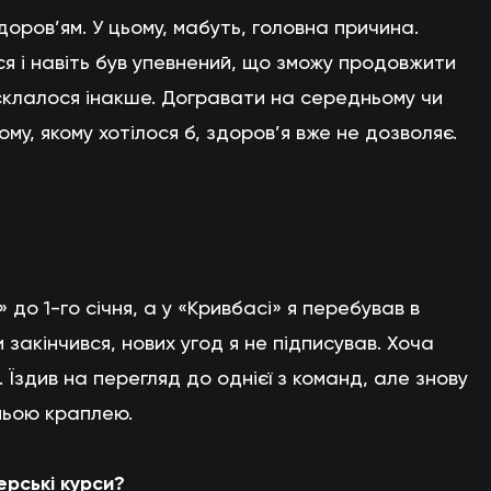
доров’ям. У цьому, мабуть, головна причина.
я і навіть був упевнений, що зможу продовжити
 склалося інакше. Догравати на середньому чи
тому, якому хотілося б, здоров’я вже не дозволяє.
» до 1-го січня, а у «Кривбасі» я перебував в
и закінчився, нових угод я не підписував. Хоча
 Їздив на перегляд до однієї з команд, але знову
ньою краплею.
ерські курси?