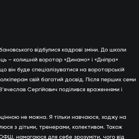
ановського відбулися кадрові зміни. До школи
ць – колишній воротар «Динамо» і «Дніпра»
 що він буде спеціалізуватися на воротарській
олкіперам свій багатий досвід. Після перших семи
 В’ячеслав Сергійович поділився враженнями і
цінною не можна. Я тільки навчаюся, ходжу на
люся з дітьми, тренерами, колективом. Також
ФШ, намагаюся для себе зрозуміти, чого від