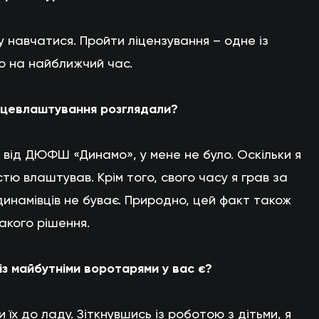
у навчатися. Пройти ліцензування – одне із
ю на найближчий час.
рацевлаштування розглядали?
к від ДЮФШ «Динамо», у мене не було. Оскільки я
стю влаштував. Крім того, свого часу я грав за
 динамівців не буває. Природно, цей факт також
такого рішення.
 із майбутніми воротарями у вас є?
 їх до ладу. Зіткнувшись із роботою з дітьми, я