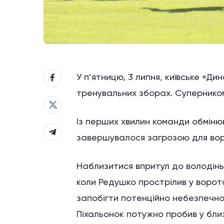
У п’ятницю, 3 липня, київське «Ди
тренувальних зборах. Суперником 
Із перших хвилин команди обміню
завершувалося загрозою для вор
Наблизитися впритул до володінь 
коли Редушко прострілив у воро
запобігти потенційно небезпечно
Піхальонок потужно пробив у ближн