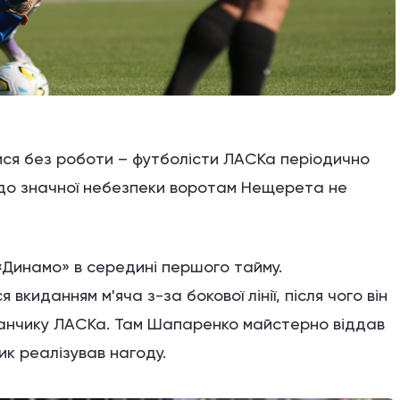
ся без роботи – футболісти ЛАСКа періодично
 до значної небезпеки воротам Нещерета не
 «Динамо» в середині першого тайму.
киданням м'яча з-за бокової лінії, після чого він
анчику ЛАСКа. Там Шапаренко майстерно віддав
ик реалізував нагоду.