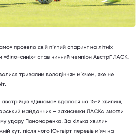
намо» провело свій п’ятий спаринг на літніх
«біло-синіх» став чинний чемпіон Австрії ЛАСК.
валися тривалим володінням м’ячем, яке не
іт.
австрійців «Динамо» вдалося на 15-й хвилині,
тарський майданчик – захисники ЛАСКа змогли
му удару Пономаренка. За кілька хвилин
ій кут, після чого Юнгвірт перевів м’яч на