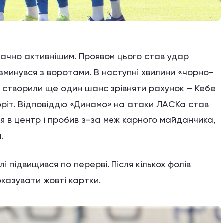
начно активнішим. Проявом цього став удар
озминувся з воротами. В наступні хвилини «чорно-
 створили ще один шанс зрівняти рахунок – Кебе
оріт. Відповіддю «Динамо» на атаки ЛАСКа став
я в центр і пробив з-за меж карного майданчика,
и.
 підвищився по перерві. Після кількох фолів
казувати жовті картки.