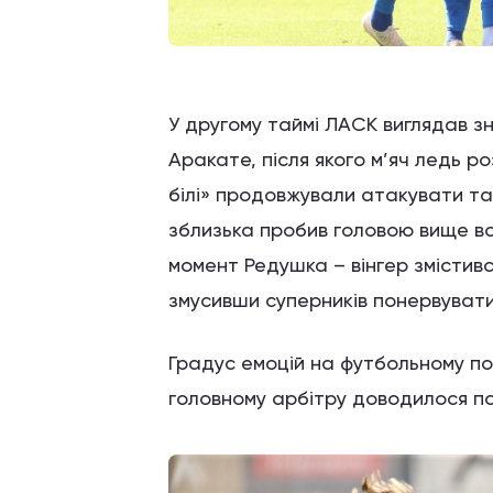
У другому таймі ЛАСК виглядав з
Аракате, після якого м’яч ледь р
білі» продовжували атакувати та
зблизька пробив головою вище в
момент Редушка – вінгер змістивс
змусивши суперників понервуват
Градус емоцій на футбольному полі
головному арбітру доводилося по