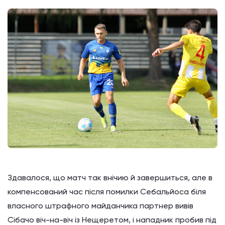
Здавалося, що матч так внічию й завершиться, але в
компенсований час після помилки Себальйоса біля
власного штрафного майданчика партнер вивів
Сібачо віч-на-віч із Нещеретом, і нападник пробив під