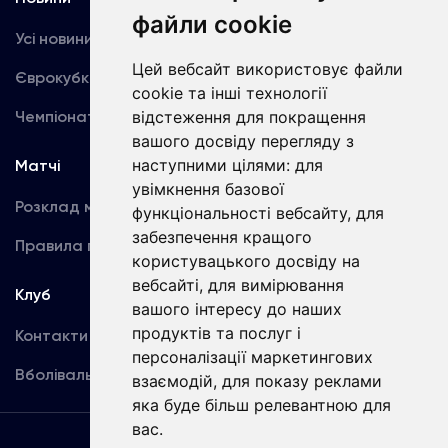
файли cookie
Усі новини
Динамо TV
Цей вебсайт використовує файли
Єврокубки
Фотогалерея
cookie та інші технології
відстеження для покращення
Чемпіонат України
Акредитація
вашого досвіду перегляду з
наступними цілями:
для
Матчі
Команда
увімкнення базової
Розклад матчів
Перша команда
функціональності вебсайту
,
для
забезпечення кращого
Правила поведінки
U19
користувацького досвіду на
вебсайті
,
для вимірювання
Клуб
вашого інтересу до наших
продуктів та послуг і
Контакти
персоналізації маркетингових
Вболівальникам
взаємодій
,
для показу реклами
яка буде більш релевантною для
вас
.
Угода