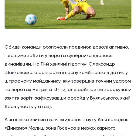
Обидві команди розпочали поєдинок доволі активно.
Першими забити у ворота суперника вдалося
динамівцям. На 11-й хвилині підопічні Олександр
Шовковського розіграли класну комбінацію в дотик у
штрафному майданчику, яку завершив точним ударом
по воротах метрів із 13-ти, але арбітри не зарахували
взяття воріт, зафіксувавши офсайд у Буяльського, який
брав участь у атаці.
А за кілька хвилин після вкидання з ауту біля володінь
«Динамо» Малиш збив Госенса в межах карного