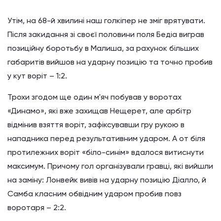
Утім, на 68-й хвилині наш голкіпер не зміг врятувати.
Після закидання зі своєї половини поля Бедіа виграв
позиційну боротьбу в Малиша, за рахунок більших
габаритів вийшов на ударну позицію та точно пробив
у кут воріт – 1:2.
Трохи згодом ще один м'яч побував у воротах
«Динамо», які вже захищав Нещерет, але арбітр
відмінив взяття воріт, зафіксувавши гру рукою в
нападника перед результативним ударом. А от біля
протилежних воріт «біло-синім» вдалося витиснути
максимум. Причому гол організували гравці, які вийшли
на заміну: Лонвейк вивів на ударну позицію Діалло, й
Самба класним обвідним ударом пробив повз
воротаря – 2:2.