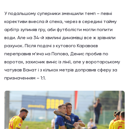
У подальшому суперники зменшили темп – певні
корективи внесла й спека, через в середині тайму
арбітр зупиняв гру, аби футболісти могли попити
води. Але на 34-й хвилині динамівці все ж зрівняли
рахунок. Після подачі з кутового Караваєв
переправив м’яча на Попова, Денис пробив по
воротах, захисник виніс із лінії, але у воротарському
чатував Ванат і з кількох метрів доправив сферу за
призначенням – 1:1.