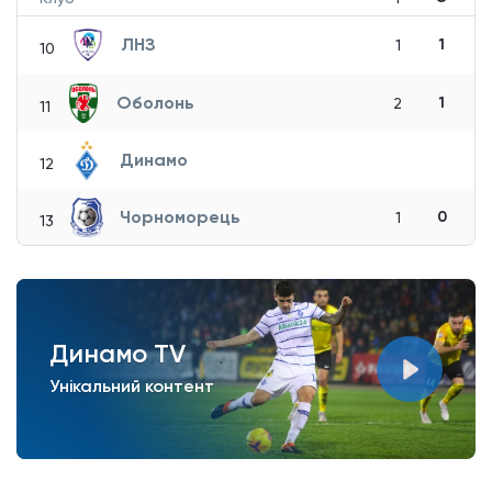
ЛНЗ
1
1
10
Оболонь
1
2
11
Динамо
12
Чорноморець
0
1
13
Динамо TV
Унікальний контент