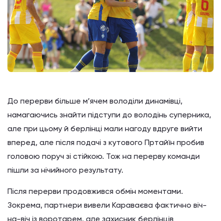
До перерви більше м’ячем володіли динамівці,
намагаючись знайти підступи до володінь суперника,
але при цьому й берлінці мали нагоду вдруге вийти
вперед, але після подачі з кутового Пртайїн пробив
головою поруч зі стійкою. Тож на перерву команди
пішли за нічийного результату.
Після перерви продовжився обмін моментами.
Зокрема, партнери вивели Караваєва фактично віч-
на-віч із воротарем, але захисник берлінців