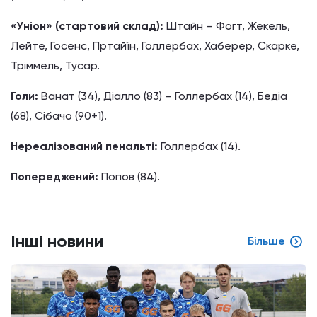
«Уніон» (стартовий склад):
Штайн – Фогт, Жекель,
Лейте, Госенс, Пртайїн, Голлербах, Хаберер, Скарке,
Тріммель, Тусар.
Голи:
Ванат (34), Діалло (83) – Голлербах (14), Бедіа
(68), Сібачо (90+1).
Нереалізований пенальті:
Голлербах (14).
Попереджений:
Попов (84).
Інші новини
Більше