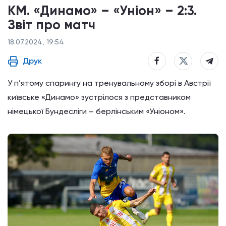
КМ. «Динамо» – «Уніон» – 2:3.
Звіт про матч
18.07.2024, 19:54
Друк
У п’ятому спарингу на тренувальному зборі в Австрії
київське «Динамо» зустрілося з представником
німецької Бундесліги – берлінським «Уніоном».