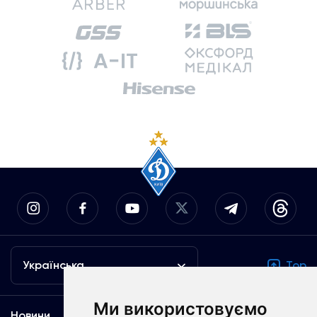
Українська
Top
Ми використовуємо
Новини
Медіа