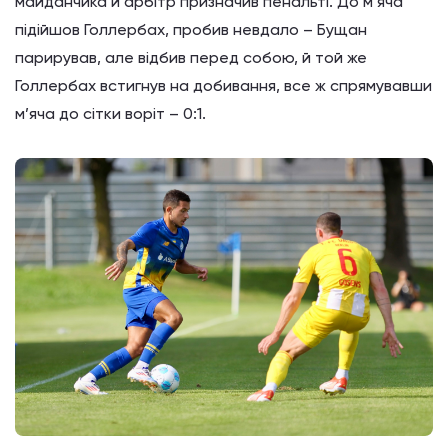
майданчика й арбітр призначив пенальті. До м’яча
підійшов Голлербах, пробив невдало – Бущан
парирував, але відбив перед собою, й той же
Голлербах встигнув на добивання, все ж спрямувавши
м’яча до сітки воріт – 0:1.