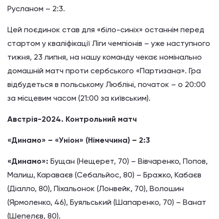
Русланом – 2:3.
Цей поєдинок став для «біло-синіх» останнім перед
стартом у кваліфікації Ліги чемпіонів – уже наступного
тижня, 23 липня, на нашу команду чекає номінально
домашній матч проти сербського «Партизана». Гра
відбудеться в польському Любліні, початок – о 20:00
за місцевим часом (21:00 за київським).
Австрія-2024. Контрольний матч
«Динамо» – «Уніон» (Німеччина) – 2:3
«Динамо»:
Бущан (Нещерет, 70) – Вівчаренко, Попов,
Малиш, Караваєв (Себальйос, 80) – Бражко, Кабаєв
(Діалло, 80), Піхальонок (Лонвейк, 70), Волошин
(Ярмоленко, 46), Буяльський (Шапаренко, 70) – Ванат
(Шепелєв, 80).