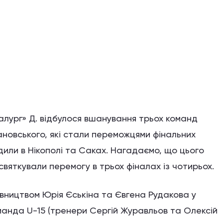
алург» Д. відбулося вшанування трьох команд
новського, які стали переможцями фінальних
дили в Нікополі та Саках. Нагадаємо, що цього
 святкували перемогу в трьох фіналах із чотирьох.
івництвом Юрія Єськіна та Євгена Рудакова у
оманда U-15 (тренери Сергій Журавльов та Олексій