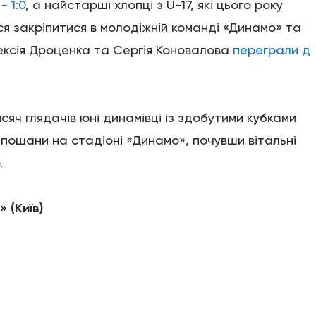
 1:0
, а найстарші хлопці з U-17, які цього року
я закріпитися в молодіжній команді «Динамо» та
ексія Дроценка та Сергія Коновалова
переграли д
яч глядачів юні динамівці із здобутими кубками
 пошани на стадіоні «Динамо», почувши вітальні
.
 (Київ)