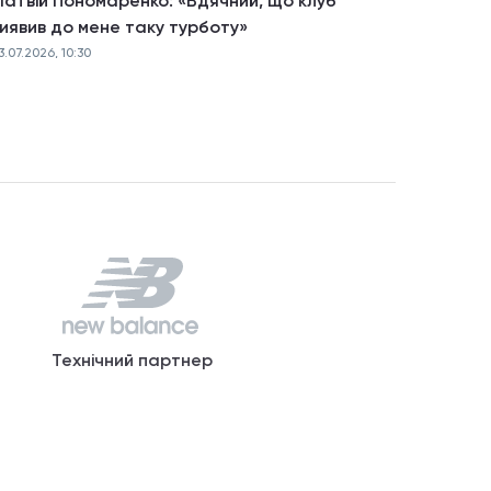
атвій Пономаренко: «Вдячний, що клуб
иявив до мене таку турботу»
3.07.2026, 10:30
Технічний партнер