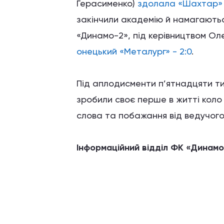
Герасименко)
здолала «Шахтар» -
закінчили академію й намагаютьс
«Динамо-2», під керівництвом Ол
онецький «Металург» - 2:0
.
Під аплодисменти п’ятнадцяти тис
зробили своє перше в житті коло
слова та побажання від ведучого
Інформаційний відділ ФК «Динамо»