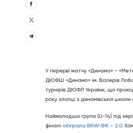
У перерві матчу «Динамо» - «Мет
ДЮФШ «Динамо» ім. Валерія Лоба
турнірів ДЮФЛ України, що прохо
року хлопці з динамівської школи
Наймолодша група (U-14) під кер
фіналі
обіграла BRW-BIK – 2:0
. К