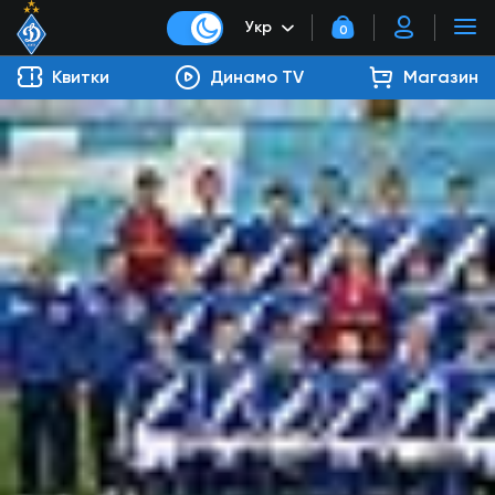
Укр
0
Квитки
Динамо TV
Магазин