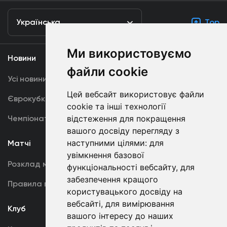
Українська
Top
Ми використовуємо
Новини
Медіа
файли cookie
Усі новини
Динамо TV
Цей вебсайт використовує файли
Єврокубки
Фотогалерея
cookie та інші технології
Чемпіонат України
відстеження для покращення
Акредитація
вашого досвіду перегляду з
наступними цілями:
для
Матчі
Команда
увімкнення базової
Розклад матчів
Перша команда
функціональності вебсайту
,
для
забезпечення кращого
Правила поведінки
U19
користувацького досвіду на
вебсайті
,
для вимірювання
Клуб
вашого інтересу до наших