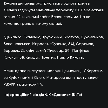
15-річні динамівці зустрічалися з однолітками зі
«Зміни» і здобули мінімальну перемогу 1:0. Переможний
гол на 22-й хвилині забив Бєлошевський. Наша
команда грала в такому складі:
"Динамо":
Ткаченко, Трубочкин, Братков, Сухомлинов,
Бєлошевський, Мирослін (Сухенко, 64), Єфремов,
Боровик, Дзюбинський (Пивовар, 59), Панфілов
(Скакун, 51), Квашук. Тренер:
Павло Кикоть.
Менш вдало виступили молодші динамівці. У боротьбі
за Кубок пам'яті Олега Макарова вони поступилися
РВУФК з рахунком 1:4.
Інформаційний відділ ФК «Динамо» (Київ)