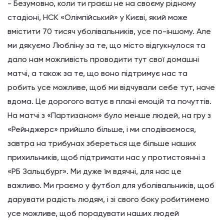
- Безумовно, коли ти граєш не на своєму рідному
стадіоні, НСК «Олімпійський» у Києві, який може
вмістити 70 тисяч уболівальників, усе по-іншому. Але
ми дякуємо Любліну за те, що місто відгукнулося та
дало нам можливість проводити тут свої домашні
матчі, а також за те, що воно підтримує нас та
робить усе можливе, щоб ми відчували себе тут, наче
вдома. Це дорогого ватує в плані емоцій та почуттів.
На матчі з «Партизаном» було менше людей, на гру з
«Рейнджерс» прийшло більше, і ми сподіваємося,
завтра на трибунах збереться ще більше наших
прихильників, щоб підтримати нас у протистоянні з
«РБ Зальцбург». Ми дуже їм вдячні, для нас це
важливо. Ми граємо у футбол для уболівальників, щоб
дарувати радість людям, і зі свого боку робитимемо
усе можливе, щоб порадувати наших людей