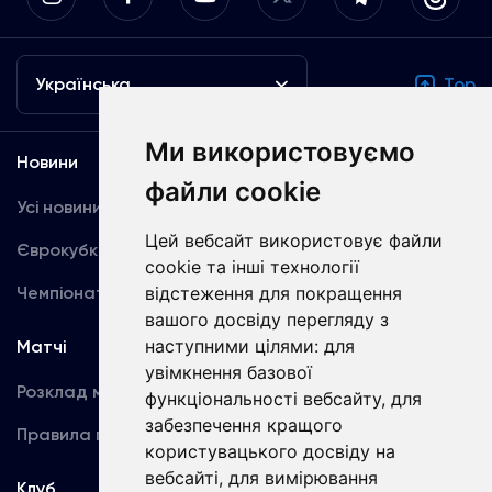
Українська
Top
Ми використовуємо
Новини
Медіа
файли cookie
Усі новини
Динамо TV
Цей вебсайт використовує файли
Єврокубки
Фотогалерея
cookie та інші технології
Чемпіонат України
Акредитація
відстеження для покращення
вашого досвіду перегляду з
наступними цілями:
для
Матчі
Команда
увімкнення базової
Розклад матчів
Перша команда
функціональності вебсайту
,
для
забезпечення кращого
Правила поведінки
U19
користувацького досвіду на
вебсайті
,
для вимірювання
Клуб