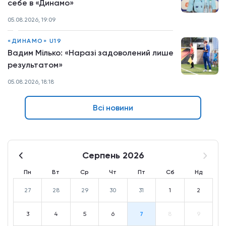
себе в «Динамо»
05.08.2026, 19:09
«ДИНАМО» U19
Вадим Мілько: «Наразі задоволений лише
результатом»
05.08.2026, 18:18
Всі новини
Серпень 2026
Пн
Вт
Ср
Чт
Пт
Сб
Нд
27
28
29
30
31
1
2
3
4
5
6
7
8
9