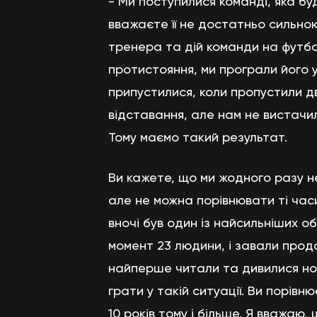
- Ми поступилися команді, яка буд
вважаєте її не достатньо сильно
тренера та дій команди на футбо
протистояння, ми програли його у
припустилися, коли пропустили дв
відставання, але нам не вистачил
Тому маємо такий результат.
Ви кажете, що ми жодного разу н
але не можна порівнювати ті часи 
вночі був один із найсильніших об
момент 23 людини, і завали прод
найперше читали та дивилися нов
грати у такій ситуації. Ви порівню
10 років тому і більше. Я вважаю,