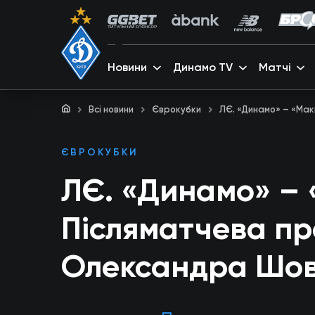
Новини
Динамо TV
Матчі
Всі новини
Єврокубки
ЛЄ. «Динамо» – «Мак
ЄВРОКУБКИ
ЛЄ. «Динамо» – «
Післяматчева п
Олександра Шов