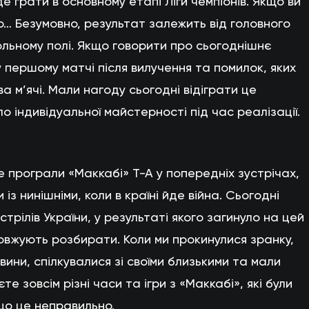
е грати в основному етапі Ліги чемпіонів. Якщо ви
ю… Безумовно, результат залежить від головного
льному полі. Якщо говорити про сьогоднішнє
 першому матчі після вилучення та помилок, яких
а м’ячі. Мали нагоду сьогодні відіграти це
о індивідуальної майстерності під час реалізації.
е програли «Маккабі» Т-А у попередніх зустрічах,
із нинішніми, коли в країні йде війна. Сьогодні
стрілів України, у результаті якого загинуло на цей
овжують розбирати. Коли ми прокинулися зранку,
ини, спілкувалися зі своїми близькими та мали
єте зовсім різні часи та ігри з «Маккабі», які були
 що це неправильно.