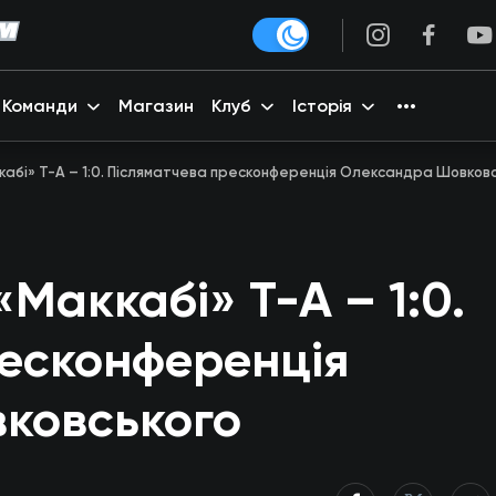
Команди
Магазин
Клуб
Історія
кабі» Т-А – 1:0. Післяматчева пресконференція Олександра Шовков
Маккабі» Т-А – 1:0.
ресконференція
ковського