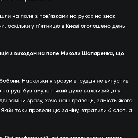
йшли на поле з пов’язками на руках на знак
, оскільки у п’ятницю в Києві оголошено день
уація з виходом на поле Миколи Шапаренка, що
бобони. Наскільки я зрозумів, суддя не випустив
о на руці був амулет, який дуже важливий для
дві заміни зразу, хоча наш гравець, замість якого
 Якби таки провели цю заміну, втратили б слот, а
у Лізі конференцій, які завдання стоять перед