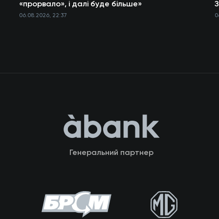
а
«прорвало», і далі буде більше»
З
06.08.2026, 22:37
0
Генеральний партнер