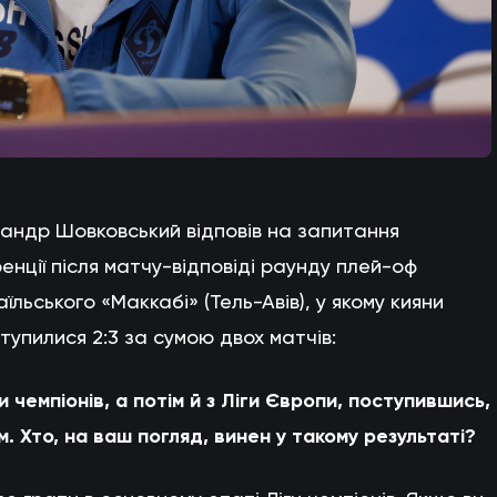
андр Шовковський відповів на запитання
нції після матчу-відповіді раунду плей-оф
аїльського «Маккабі» (Тель-Авів), у якому кияни
тупилися 2:3 за сумою двох матчів:
 чемпіонів, а потім й з Ліги Європи, поступившись,
 Хто, на ваш погляд, винен у такому результаті?