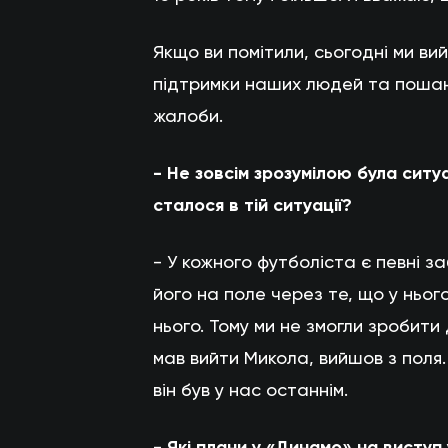
Якщо ви помітили, сьогодні ми ви
підтримки наших людей та пошани
жалоби.
- Не зовсім зрозумілою була сит
сталося в тій ситуації?
- У кожного футболіста є певні за
його на поле через те, що у ньог
нього. Тому ми не змогли зробити 
мав вийти Микола, вийшов з поля.
він був у нас останнім.
- Які плани у «Динамо» на виступ 