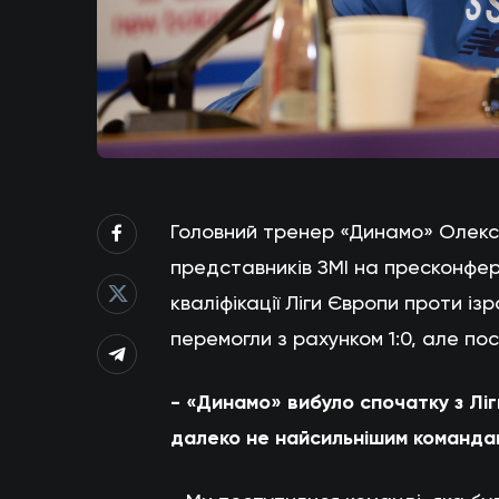
Головний тренер «Динамо» Олекс
представників ЗМІ на пресконфере
кваліфікації Ліги Європи проти ізр
перемогли з рахунком 1:0, але пос
- «Динамо» вибуло спочатку з Ліги
далеко не найсильнішим командам.