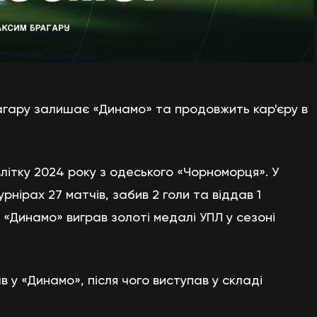
агару залишає «Динамо» та продовжить кар'єру в
ітку 2024 року з одеського «Чорноморця». У
турнірах 27 матчів, забив 2 голи та віддав 1
 «Динамо» виграв золоті медалі УПЛ у сезоні
 у «Динамо», після чого виступав у складі