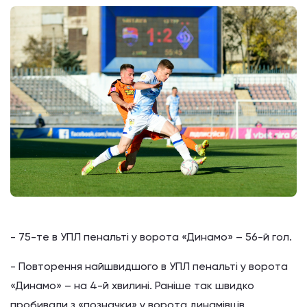
- 75-те в УПЛ пенальті у ворота «Динамо» – 56-й гол.
- Повторення найшвидшого в УПЛ пенальті у ворота
«Динамо» – на 4-й хвилині. Раніше так швидко
пробивали з «позначки» у ворота динамівців