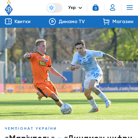
Укр
0
Квитки
Динамо TV
Магазин
ЧЕМПІОНАТ УКРАЇНИ