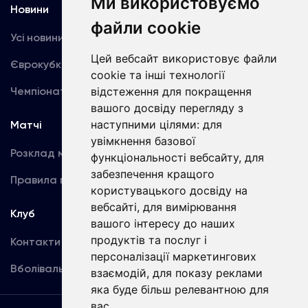
Ми використовуємо
Новини
Медіа
файли cookie
Усі новини
Динамо TV
Цей вебсайт використовує файли
Єврокубки
Фотогалерея
cookie та інші технології
відстеження для покращення
Чемпіонат України
Акредитація
вашого досвіду перегляду з
наступними цілями:
для
Матчі
Команда
увімкнення базової
Розклад матчів
Перша команда
функціональності вебсайту
,
для
забезпечення кращого
Правила поведінки
U19
користувацького досвіду на
вебсайті
,
для вимірювання
Клуб
вашого інтересу до наших
продуктів та послуг і
Контакти
персоналізації маркетингових
Вболівальникам
взаємодій
,
для показу реклами
яка буде більш релевантною для
вас
.