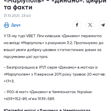
«Маріуполь» - «Динамо»: цифри
та факти
31.10.2021, 23:40
Друк
У 13-му турі VBET Ліги київське «Динамо» перемогло
на виїзді «Маріуполь» з рахунком 3:2. Пропонуємо до
вашої уваги добірку цікавих статистичних даних за
підсумками цієї зустрічі.
- Безпрограшна в УПЛ серія «Динамо» в матчах із
«Маріуполем» з 11 вересня 2011 року триває 20 матчів:
+17=3.
- 900-й матч «Динамо» в Чемпіонатах України:
+659=152-89, м’ячі 1939-589.
Ювілейні матчі «Динамо» в Чемпіонатах