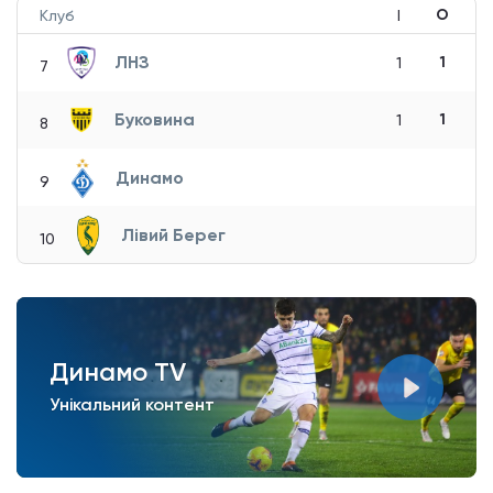
О
Клуб
І
ЛНЗ
1
1
7
Буковина
1
1
8
Динамо
9
Лівий Берег
10
Динамо TV
Унікальний контент