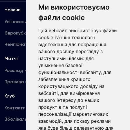
Ми використовуємо
Новини
Медіа
файли cookie
Усі новини
Динамо TV
Цей вебсайт використовує файли
Єврокубки
Фотогалерея
cookie та інші технології
Чемпіонат України
відстеження для покращення
Акредитація
вашого досвіду перегляду з
наступними цілями:
для
Матчі
Команда
увімкнення базової
Розклад матчів
Перша команда
функціональності вебсайту
,
для
забезпечення кращого
Правила поведінки
U19
користувацького досвіду на
вебсайті
,
для вимірювання
Клуб
вашого інтересу до наших
продуктів та послуг і
Контакти
персоналізації маркетингових
Вболівальникам
взаємодій
,
для показу реклами
яка буде більш релевантною для