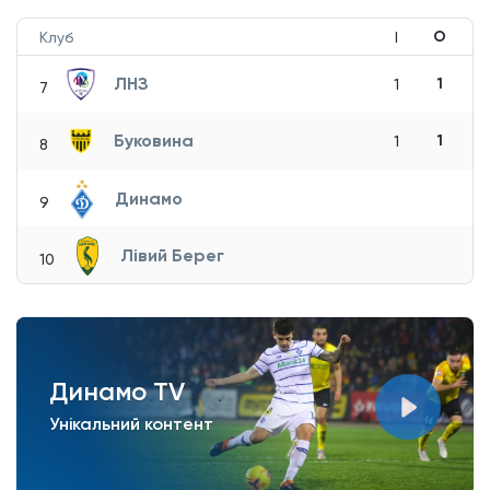
О
Клуб
І
ЛНЗ
1
1
7
Буковина
1
1
8
Динамо
9
Лівий Берег
10
Динамо TV
Унікальний контент