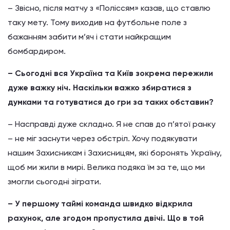
– Звісно, після матчу з «Поліссям» казав, що ставлю
таку мету. Тому виходив на футбольне поле з
бажанням забити м’яч і стати найкращим
бомбардиром.
– Сьогодні вся Україна та Київ зокрема пережили
дуже важку ніч. Наскільки важко збиратися з
думками та готуватися до гри за таких обставин?
– Насправді дуже складно. Я не спав до п’ятої ранку
– не міг заснути через обстріл. Хочу подякувати
нашим Захисникам і Захисницям, які боронять Україну,
щоб ми жили в мирі. Велика подяка їм за те, що ми
змогли сьогодні зіграти.
– У першому таймі команда швидко відкрила
рахунок, але згодом пропустила двічі. Що в той