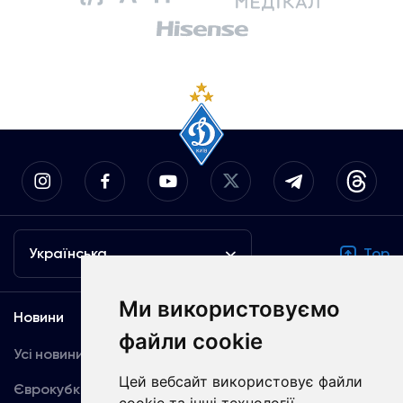
Українська
Top
Ми використовуємо
Новини
Медіа
файли cookie
Усі новини
Динамо TV
Цей вебсайт використовує файли
Єврокубки
Фотогалерея