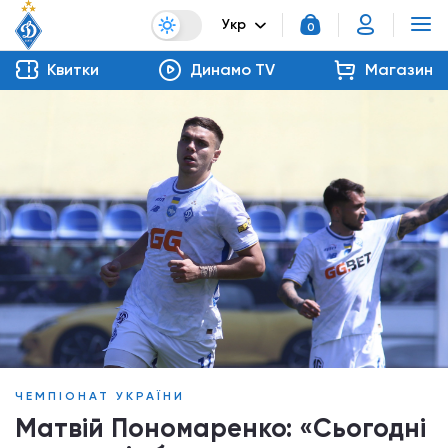
Укр
0
Квитки
Динамо TV
Магазин
ЧЕМПІОНАТ УКРАЇНИ
Матвій Пономаренко: «Сьогодні