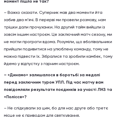
момент пішло не так?
– Важко сказати. Суперник мав два моменти йта
забив два м’ячі. В перерві ми провели розмову, нам
трішки дали прочуханки. На другий тайм вийшли із
зовсім іншим настроєм. Це заключний матч сезону, ми
не могли програти вдома. Розуміли, що вболівальники
прийшли подивитися на улюблену команду, тому не
можна підвести їх. Зібралися та зробили камбек, тому
йдемо у відпустку з гарним настроєм.
– «Динамо» залишалося в боротьбі за медалі
перед заключним туром УПЛ. Під час матчу вам
повідомляли результати поєдинків за участі ЛНЗ та
«Полісся»?
– Не слідкували за цим, бо для нас друге або третє
місце не є приводом для святкування.