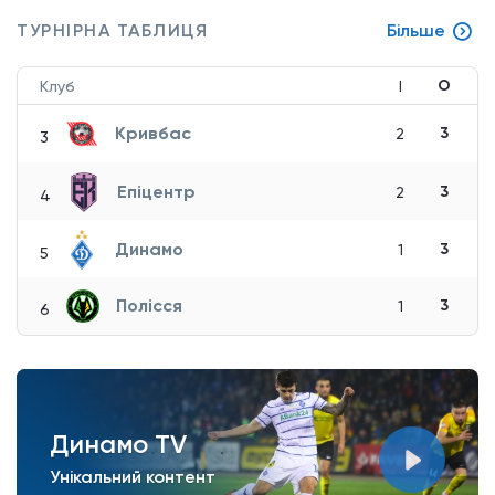
ТУРНІРНА ТАБЛИЦЯ
Більше
О
Клуб
І
Кривбас
3
2
3
Епіцентр
3
2
4
Динамо
3
1
5
Полісся
3
1
6
Динамо TV
Унікальний контент