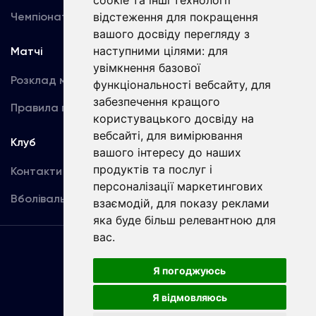
cookie та інші технології
відстеження для покращення
Чемпіонат України
Акредитація
вашого досвіду перегляду з
наступними цілями:
для
Матчі
Команда
увімкнення базової
Розклад матчів
Перша команда
функціональності вебсайту
,
для
забезпечення кращого
Правила поведінки
U19
користувацького досвіду на
вебсайті
,
для вимірювання
Клуб
вашого інтересу до наших
продуктів та послуг і
Контакти
персоналізації маркетингових
Вболівальникам
взаємодій
,
для показу реклами
яка буде більш релевантною для
вас
.
Угода
користувача
Я погоджуюсь
Я відмовляюсь
Copyright © ФК «Динамо» Київ