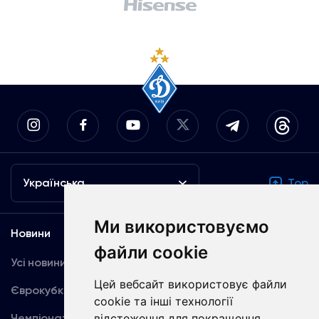
Українська
Top
Ми використовуємо
Новини
Медіа
файли cookie
Усі новини
Динамо TV
Цей вебсайт використовує файли
Єврокубки
Фотогалерея
cookie та інші технології
Чемпіонат України
Акредитація
відстеження для покращення