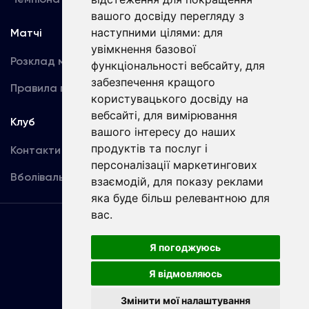
вашого досвіду перегляду з
наступними цілями:
для
Матчі
Команда
увімкнення базової
Розклад матчів
Перша команда
функціональності вебсайту
,
для
забезпечення кращого
Правила поведінки
U19
користувацького досвіду на
вебсайті
,
для вимірювання
Клуб
вашого інтересу до наших
продуктів та послуг і
Контакти
персоналізації маркетингових
Вболівальникам
взаємодій
,
для показу реклами
яка буде більш релевантною для
вас
.
Угода
користувача
Я погоджуюсь
Я відмовляюсь
Copyright © ФК «Динамо» Київ
Змінити мої налаштування