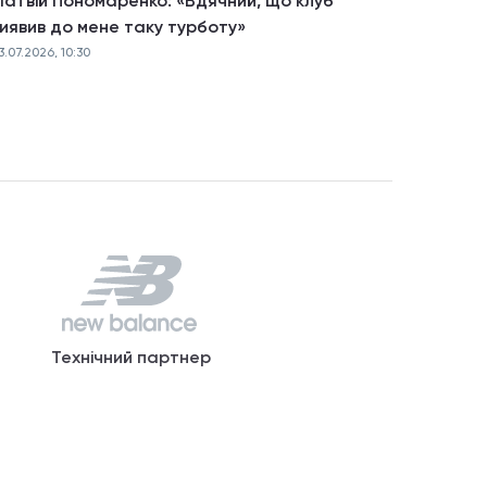
атвій Пономаренко: «Вдячний, що клуб
иявив до мене таку турботу»
3.07.2026, 10:30
Технічний партнер