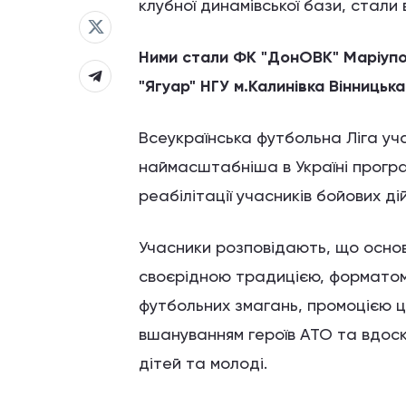
клубної динамівської бази, стали 
Ними стали
ФК "ДонОВК" Маріупол
"Ягуар" НГУ м.Калинівка Вінницьк
Всеукраїнська футбольна Ліга уча
наймасштабніша в Україні програ
реабілітації учасників бойових дій
Учасники розповідають, що основ
своєрідною традицією, форматом 
футбольних змагань, промоцією ц
вшануванням героїв АТО та вдоск
дітей та молоді.