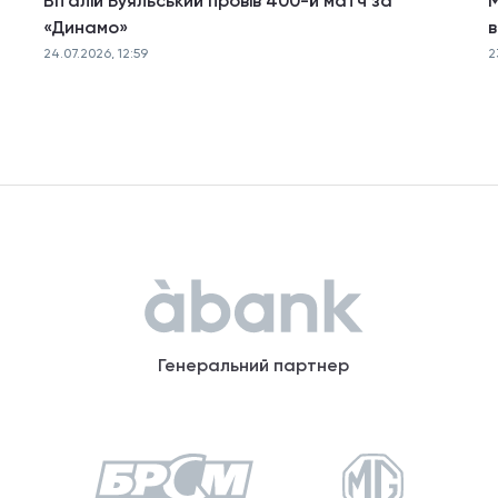
Віталій Буяльський провів 400-й матч за
М
«Динамо»
в
24.07.2026, 12:59
2
Генеральний партнер