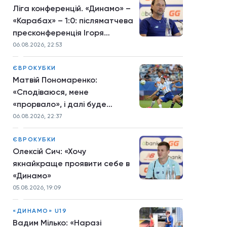
Ліга конференцій. «Динамо» –
«Карабах» – 1:0: післяматчева
пресконференція Ігоря
Костюка
06.08.2026, 22:53
ЄВРОКУБКИ
Матвій Пономаренко:
«Сподіваюся, мене
«прорвало», і далі буде
більше»
06.08.2026, 22:37
ЄВРОКУБКИ
Олексій Сич: «Хочу
якнайкраще проявити себе в
«Динамо»
05.08.2026, 19:09
«ДИНАМО» U19
Вадим Мілько: «Наразі