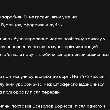
и заробили 11-метровий, який уже на
в Буравцов, оформивши дубль.
опилах було перервано через повітряну тривогу у
ісля поновлення матчу рахунок зрівняв кращий
тай, після пасу із глибини випередивши захисника
 притиснули суперника до воріт. На 74-й хвилині
влучним ударом з-за меж штрафного відзначився
а полі одразу після перерви.
вилині поставив Всеволод Борисов, після одного з