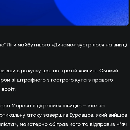
ї Ліги майбутнього «Динамо» зустрілося на виїзді
овівши в рахунку вже на третій хвилині. Сьомий
аром зі штрафного з гострого кута з правого
 воріт.
ктора Мороза відігралися швидко – вже на
Вертикальну атаку завершив Буравцов, який вийшов
іста», майстерно обіграв його та відправив мʼяч