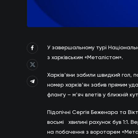
У завершальному турі Національно
з харківським «Металістом».
Харківʼяни забили швидкий гол, п
номер харківʼян забив прямим уд
флангу – мʼяч влетів у ближній кут
Підопічні Сергія Беженара та Ві
восьмі хвилині рахунок був 1:1. 
на побачення з воротарем «Метал