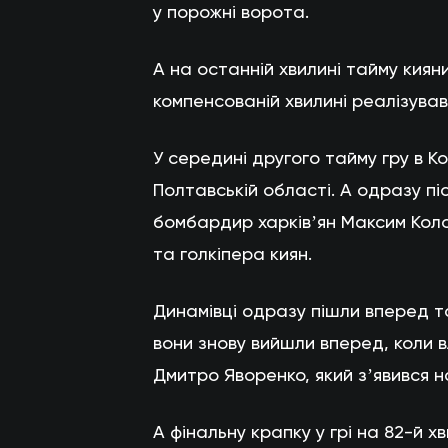
у порожні ворота.
А на останній хвилині тайму киян
компенсованій хвилині реалізува
У середині другого тайму гру в К
Полтавській області. А одразу п
бомбардир харківʼян Максим Коло
та голкіпера киян.
Динамівці одразу пішли вперед та
вони знову вийшли вперед, коли 
Дмитро Яворенко, який зʼявився н
А фінальну крапку у грі на 82-й х