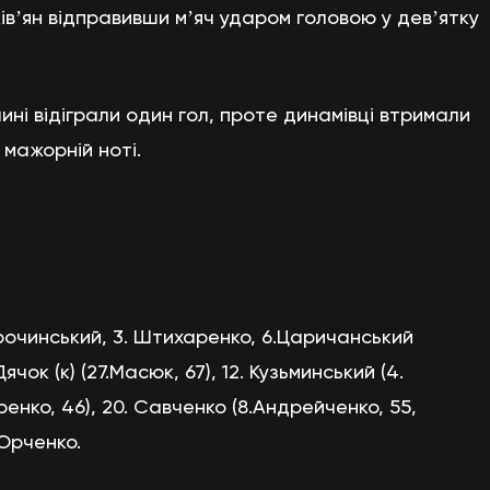
ківʼян відправивши мʼяч ударом головою у девʼятку
ині відіграли один гол, проте динамівці втримали
 мажорній ноті.
орочинський, 3. Штихаренко, 6.Царичанський
Дячок (к) (27.Масюк, 67), 12. Кузьминський (4.
оренко, 46), 20. Савченко (8.Андрейченко, 55,
. Юрченко.