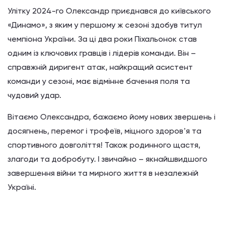
Улітку 2024-го Олександр приєднався до київського
«Динамо», з яким у першому ж сезоні здобув титул
чемпіона України. За ці два роки Піхальонок став
одним із ключових гравців і лідерів команди. Він –
справжній диригент атак, найкращий асистент
команди у сезоні, має відмінне бачення поля та
чудовий удар.
Вітаємо Олександра, бажаємо йому нових звершень і
досягнень, перемог і трофеїв, міцного здоровʼя та
спортивного довголіття! Також родинного щастя,
злагоди та добробуту. І звичайно – якнайшвидшого
завершення війни та мирного життя в незалежній
Україні.