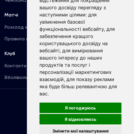
Чемпіонат України
Акредитація
відстеження для покращення
вашого досвіду перегляду з
наступними цілями:
для
Матчі
Команда
увімкнення базової
Розклад матчів
Перша команда
функціональності вебсайту
,
для
забезпечення кращого
Правила поведінки
U19
користувацького досвіду на
вебсайті
,
для вимірювання
Клуб
вашого інтересу до наших
продуктів та послуг і
Контакти
персоналізації маркетингових
Вболівальникам
взаємодій
,
для показу реклами
яка буде більш релевантною для
вас
.
Угода
користувача
Я погоджуюсь
Я відмовляюсь
Copyright © ФК «Динамо» Київ
Змінити мої налаштування