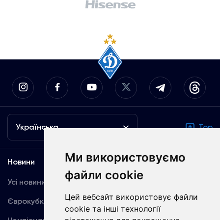
Українська
Top
Ми використовуємо
Новини
Медіа
файли cookie
Усі новини
Динамо TV
Цей вебсайт використовує файли
Єврокубки
Фотогалерея
cookie та інші технології