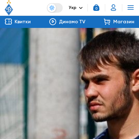
Укр
0
Квитки
Динамо TV
Магазин