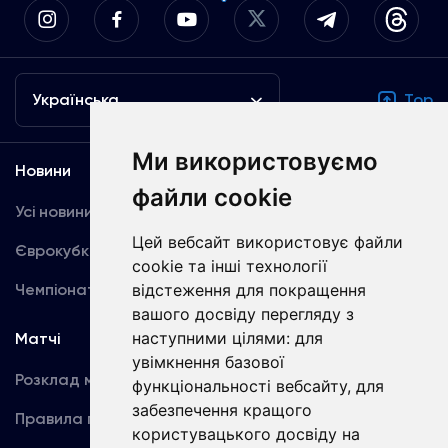
Українська
Top
Ми використовуємо
Новини
Медіа
файли cookie
Усі новини
Динамо TV
Цей вебсайт використовує файли
Єврокубки
Фотогалерея
cookie та інші технології
Чемпіонат України
відстеження для покращення
Акредитація
вашого досвіду перегляду з
наступними цілями:
для
Матчі
Команда
увімкнення базової
Розклад матчів
Перша команда
функціональності вебсайту
,
для
забезпечення кращого
Правила поведінки
U19
користувацького досвіду на