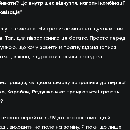
ивати? Це внутрішнє відчуття, награні комбінації
овізація?
аслуга команди. Ми граємо командно, думаємо не
ів. Так, для півзахисника це багато. Просто перед
умкою, що хочу забити й прагну відзначатися
ч. І, звісно, віддавати гольові передачі
с гравців, які цього сезону потрапили до першої
ко, Коробов, Редушко вже тренуються і грають
с?
що можна перейти з U19 до першої команди й
ді, виходити на поле на заміну. Я поки що лише