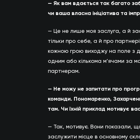
— Як вам вдається так багато заб
чи ваша власна ініціатива та імпр
— Це не лише моя заслуга, а й з
тільки про себе, а й про партнер
кожною грою виходжу на поле з д
одним або кількома м’ячами за мат
партнерам.
— Не можу не запитати про прогре
команди. Пономаренко, Захарчен
там. Чи їхній приклад мотивує ва
— Так, мотивує. Вони показали, 
заслужити місце в основному скла