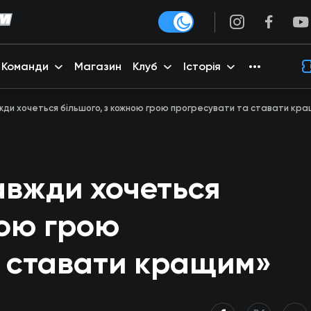
Команди
Магазин
Клуб
Історія
жди хочеться більшого, з кожною грою прогресувати та ставати кр
авжди хочеться
ною грою
а ставати кращим»