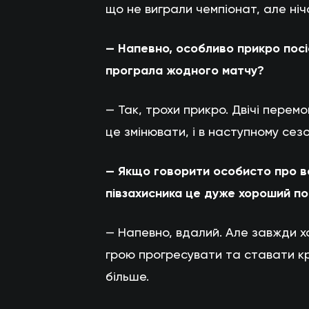
що не виграли чемпіонат, але ні
— Напевно, особливо прикро посі
програла жодного матчу?
— Так, трохи прикро. Двічі перем
це змінювати, і в наступному сез
— Якщо говорити особисто про вас
півзахисника це дуже хороший по
— Напевно, вдалий. Але завжди х
грою прогресувати та ставати кр
більше.