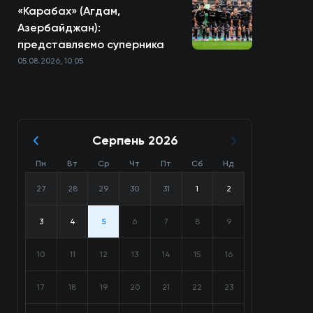
«Карабах» (Агдам,
Азербайджан):
представляємо суперника
05.08.2026, 10:05
Серпень 2026
Пн
Вт
Ср
Чт
Пт
Сб
Нд
27
28
29
30
31
1
2
3
4
5
6
7
8
9
10
11
12
13
14
15
16
17
18
19
20
21
22
23