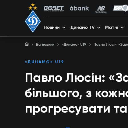
Новини
Динамо TV
Матчі
Всі новини
«Динамо» U19
Павло Люсін: «Зав
«ДИНАМО» U19
Павло Люсін: «З
більшого, з кож
прогресувати т