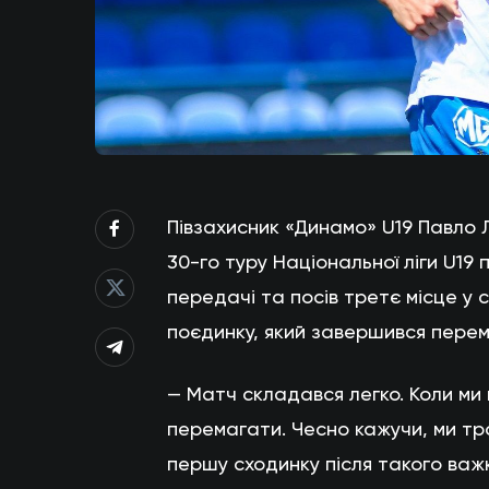
Півзахисник «Динамо» U19 Павло 
30-го туру Національної ліги U19 п
передачі та посів третє місце у 
поєдинку, який завершився перемо
— Матч складався легко. Коли ми
перемагати. Чесно кажучи, ми тро
першу сходинку після такого важ