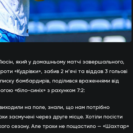
Люсін, який у домашньому матчі завершального,
роти «Кудрівки», забив 2 м’ячі та віддав 3 гольові
списку бомбардирів, поділився враженнями від
гою «біло-синіх» з рахунком 7:2:
 виходили на поле, знали, що нам потрібно
хи засмучені через друге місце. Хотіли посісти
кого сезону. Але трохи не пощастило — «Шахтар»