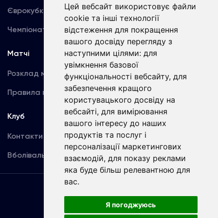
Цей вебсайт використовує файли
Єврокубки
Фотогалерея
cookie та інші технології
Чемпіонат України
відстеження для покращення
Акредитація
вашого досвіду перегляду з
наступними цілями:
для
Матчі
Команда
увімкнення базової
Розклад матчів
Перша команда
функціональності вебсайту
,
для
забезпечення кращого
Правила поведінки
U19
користувацького досвіду на
вебсайті
,
для вимірювання
Клуб
вашого інтересу до наших
продуктів та послуг і
Контакти
персоналізації маркетингових
Вболівальникам
взаємодій
,
для показу реклами
яка буде більш релевантною для
вас
.
Угода
користувача
Я погоджуюсь