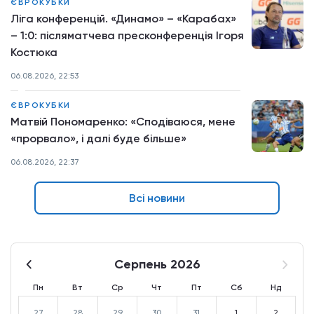
ЄВРОКУБКИ
Ліга конференцій. «Динамо» – «Карабах»
– 1:0: післяматчева пресконференція Ігоря
Костюка
06.08.2026, 22:53
ЄВРОКУБКИ
Матвій Пономаренко: «Сподіваюся, мене
«прорвало», і далі буде більше»
06.08.2026, 22:37
Всі новини
Серпень 2026
Пн
Вт
Ср
Чт
Пт
Сб
Нд
27
28
29
30
31
1
2