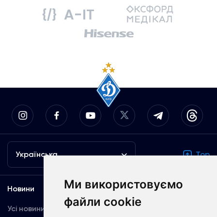
Українська
Top
Ми використовуємо
Новини
Медіа
файли cookie
Усі новини
Динамо TV