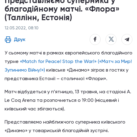
Представляємо суперника у
благодійному матчі. «Флора»
(Таллінн, Естонія)
12.05.2022, 08:10
Друк
У сьомому матчі в рамках європейського благодійного
турне
«Match for Peace! Stop the War!» («Матч за Мир!
Зупинимо Війну!»)
київське «Динамо» зіграє в гостях у
представника Естонії – столичної «Флори».
Матч відбудеться у п’ятницю, 13 травня, на стадіоні A.
Le Coq Arena та розпочнеться о 19:00 (місцевий і
київський час збігаються).
Представляємо найближчого суперника київського
«Динамо» у товариській благодійній зустрічі.