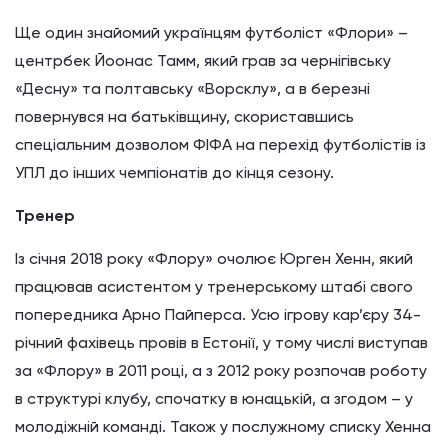
Ще один знайомий українцям футболіст «Флори» –
центрбек Йоонас Тамм, який грав за чернігівську
«Десну» та полтавську «Ворсклу», а в березні
повернувся на батьківщину, скориставшись
спеціальним дозволом ФІФА на перехід футболістів із
УПЛ до інших чемпіонатів до кінця сезону.
Тренер
Із січня 2018 року «Флору» очолює Юрген Хенн, який
працював асистентом у тренерському штабі свого
попередника Арно Пайперса. Усю ігрову кар’єру 34-
річний фахівець провів в Естонії, у тому числі виступав
за «Флору» в 2011 році, а з 2012 року розпочав роботу
в структурі клубу, спочатку в юнацькій, а згодом – у
молодіжній команді. Також у послужному списку Хенна