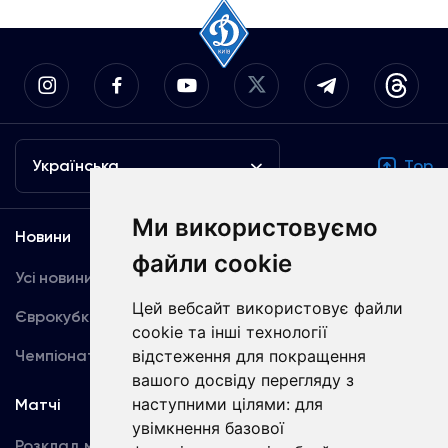
Українська
Top
Ми використовуємо
Новини
Медіа
файли cookie
Усі новини
Динамо TV
Цей вебсайт використовує файли
Єврокубки
Фотогалерея
cookie та інші технології
відстеження для покращення
Чемпіонат України
Акредитація
вашого досвіду перегляду з
наступними цілями:
для
Матчі
Команда
увімкнення базової
Розклад матчів
Перша команда