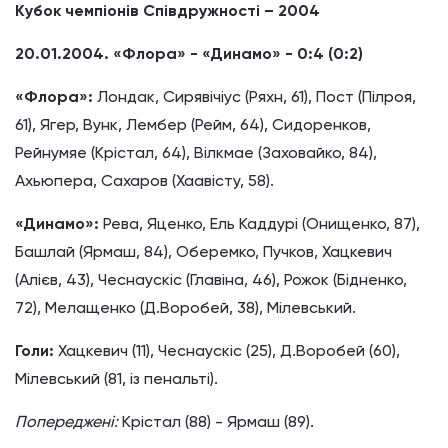
Кубок чемпіонів Співдружності – 2004
20.01.2004. «Флора» - «Динамо» - 0:4 (0:2)
«Флора»:
Лондак, Сирявічіус (Ряхн, 61), Пост (Пілроя,
61), Ягер, Вунк, Лембер (Рейм, 64), Сидоренков,
Рейнумяе (Крістал, 64), Вілкмае (Заховайко, 84),
Ахьюпера, Сахаров (Хаавісту, 58).
«Динамо»:
Рева, Яценко, Ель Каддурі (Онищенко, 87),
Башлай (Ярмаш, 84), Оберемко, Пучков, Хацкевич
(Алієв, 43), Чеснаускіс (Главіна, 46), Рожок (Бідненко,
72), Мелащенко (Д.Воробей, 38), Мілевський.
Голи:
Хацкевич (11), Чеснаускіс (25), Д.Воробей (60),
Мілевський (81, із пенальті).
Попереджені:
Крістал (88) - Ярмаш (89).