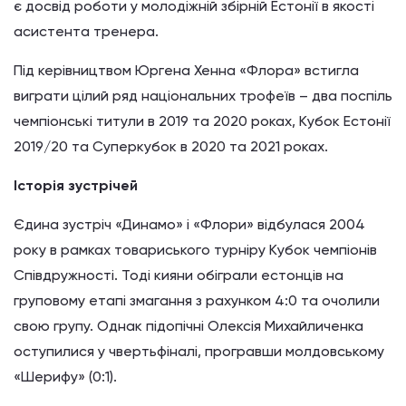
є досвід роботи у молодіжній збірній Естонії в якості
асистента тренера.
Під керівництвом Юргена Хенна «Флора» встигла
виграти цілий ряд національних трофеїв – два поспіль
чемпіонські титули в 2019 та 2020 роках, Кубок Естонії
2019/20 та Суперкубок в 2020 та 2021 роках.
Історія зустрічей
Єдина зустріч «Динамо» і «Флори» відбулася 2004
року в рамках товариського турніру Кубок чемпіонів
Співдружності. Тоді кияни обіграли естонців на
груповому етапі змагання з рахунком 4:0 та очолили
свою групу. Однак підопічні Олексія Михайличенка
оступилися у чвертьфіналі, програвши молдовському
«Шерифу» (0:1).