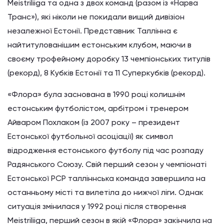
Meistriliiga та одна з двох команд (разом із «Нарва
Транс»), які ніколи не покидали вищий дивізіон
незалежної Естонії. Представник Таллінна є
найтитулованішим естонським клубом, маючи в
своєму трофейному доробку 13 чемпіонських титулів
(рекорд), 8 Кубків Естонії та 11 Суперкубків (рекорд).
«Флора» була заснована в 1990 році колишнім
естонським футболістом, арбітром і тренером
Айваром Похлаком (із 2007 року – президент
Естонської футбольної асоціації) як символ
відродження естонського футболу під час розпаду
Радянського Союзу. Свій перший сезон у чемпіонаті
Естонської РСР талліннська команда завершила на
останньому місті та вилетіла до нижчої ліги. Однак
ситуація змінилася у 1992 році після створення
Meistriliiga, перший сезон в якій «Флора» закінчила на