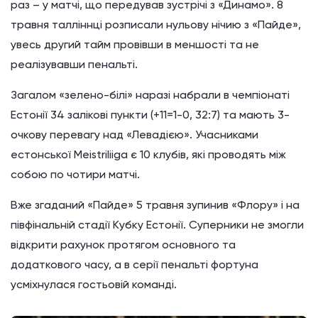
раз – у матчі, що передував зустрічі з «Динамо». 8
травня талліннці розписали нульову нічию з «Пайде»,
увесь другий тайм провівши в меншості та не
реалізувавши пенальті.
Загалом «зелено-білі» наразі набрали в чемпіонаті
Естонії 34 залікові пункти (+11=1-0, 32:7) та мають 3-
очкову перевагу над «Левадією». Учасниками
естонської Meistriliiga є 10 клубів, які проводять між
собою по чотири матчі.
Вже згаданий «Пайде» 5 травня зупинив «Флору» і на
півфінальній стадії Кубку Естонії. Суперники не змогли
відкрити рахунок протягом основного та
додаткового часу, а в серії пенальті фортуна
усміхнулася гостьовій команді.