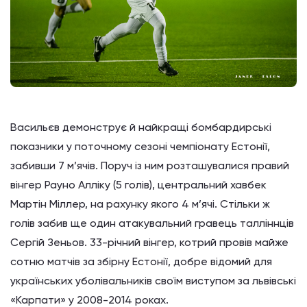
Васильєв демонструє й найкращі бомбардирські
показники у поточному сезоні чемпіонату Естонії,
забивши 7 м’ячів. Поруч із ним розташувалися правий
вінгер Рауно Алліку (5 голів), центральний хавбек
Мартін Міллер, на рахунку якого 4 м’ячі. Стільки ж
голів забив ще один атакувальний гравець талліннців
Сергій Зеньов. 33-річний вінгер, котрий провів майже
сотню матчів за збірну Естонії, добре відомий для
українських уболівальників своїм виступом за львівські
«Карпати» у 2008-2014 роках.