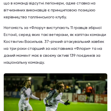
що в команді відсутні легіонери, адже ставка на
вітчизняних виконавців є принциповою позицією
керівництва талліннського клубу.
Натомість за «Флору» виступають 11 гравців збірної
Естонії, серед яких такі ветерани, як капітан команди
Костянтин Васильєв. 37-річний атакувальний хавбек
на три роки старший за наставника «Флори» та на
даний момент має в своєму активі 139 поєдинків за
національну команду.