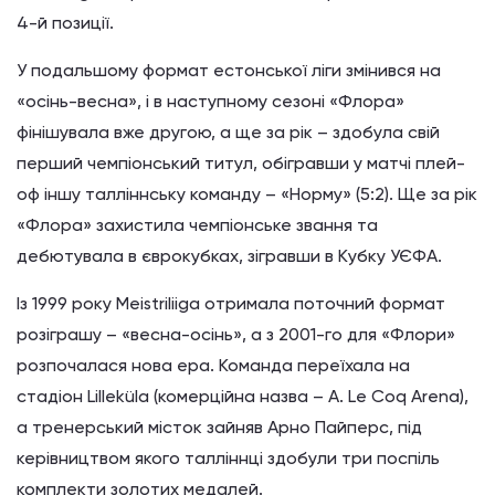
4-й позиції.
У подальшому формат естонської ліги змінився на
«осінь-весна», і в наступному сезоні «Флора»
фінішувала вже другою, а ще за рік – здобула свій
перший чемпіонський титул, обігравши у матчі плей-
оф іншу талліннську команду – «Норму» (5:2). Ще за рік
«Флора» захистила чемпіонське звання та
дебютувала в єврокубках, зігравши в Кубку УЄФА.
Із 1999 року Meistriliiga отримала поточний формат
розіграшу – «весна-осінь», а з 2001-го для «Флори»
розпочалася нова ера. Команда переїхала на
стадіон Lilleküla (комерційна назва – A. Le Coq Arena),
а тренерський місток зайняв Арно Пайперс, під
керівництвом якого талліннці здобули три поспіль
комплекти золотих медалей.