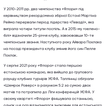
У 2010-2011 рр. два чемпіонства «Флори» під
керівництвом рекордсмена збірної Естонії Мартіна
Рейма перервали період лідерства «Левадії», яка
виграла чотири титули поспіль. А в 2015-му «зелено-
білі» відзначили 25-річчя клубу, завоювавши 10-те
чемпіонське звання. Наступного року Айвара Похлака
на посаді президента клубу змінив його син Пелле
Похлак.
У серпні 2021 року «Флора» стала першою
естонською командою, яка вийшла до групового
раунду клубних турнірів УЄФА. Талліннці обіграли
«Шемрок Роверс» із рахунком 5:2 за сумою двох
матчів та потрапила до Ліги конференцій УЄФА. У
своєму квартеті «Флора» фінішувала останньою,
однак ще раз відзначилася знаковим для естонського