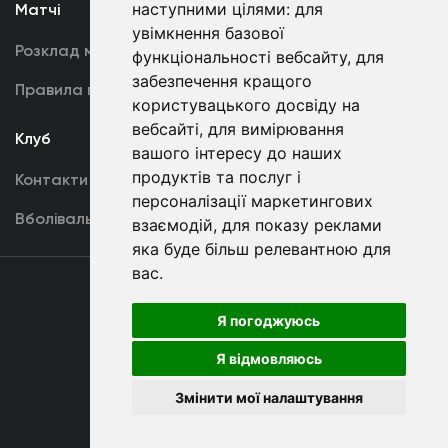
наступними цілями:
для
Матчі
Команда
увімкнення базової
Розклад матчів
Перша команда
функціональності вебсайту
,
для
забезпечення кращого
Правила поведінки
U19
користувацького досвіду на
вебсайті
,
для вимірювання
Клуб
вашого інтересу до наших
продуктів та послуг і
Контакти
персоналізації маркетингових
Вболівальникам
взаємодій
,
для показу реклами
яка буде більш релевантною для
вас
.
Угода
користувача
Я погоджуюсь
Я відмовляюсь
Copyright © ФК «Динамо» Київ
Змінити мої налаштування
Розроблено