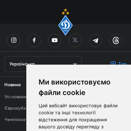
Українська
Top
Ми використовуємо
Новини
Медіа
файли cookie
Усі новини
Динамо TV
Цей вебсайт використовує файли
Єврокубки
Фотогалерея
cookie та інші технології
Чемпіонат України
Акредитація
відстеження для покращення
вашого досвіду перегляду з