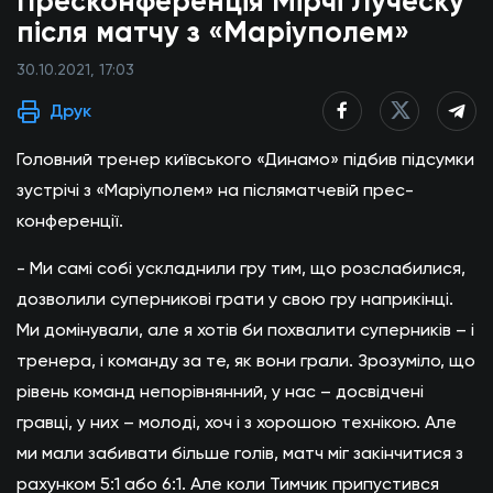
Пресконференція Мірчі Луческу
після матчу з «Маріуполем»
30.10.2021, 17:03
Друк
Головний тренер київського «Динамо» підбив підсумки
зустрічі з «Маріуполем» на післяматчевій прес-
конференції.
- Ми самі собі ускладнили гру тим, що розслабилися,
дозволили суперникові грати у свою гру наприкінці.
Ми домінували, але я хотів би похвалити суперників – і
тренера, і команду за те, як вони грали. Зрозуміло, що
рівень команд непорівнянний, у нас – досвідчені
гравці, у них – молоді, хоч і з хорошою технікою. Але
ми мали забивати більше голів, матч міг закінчитися з
рахунком 5:1 або 6:1. Але коли Тимчик припустився