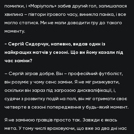
помилки, і «Маріуполь» забив другий гол, залишалася
хвилина – півтори ігрового часу, виникла паніка, і все
могло статися. Ми не мали доводити гру до такого
моменту.
- Сергій Сидорчук, напевно, видав один із
найкращих матчів у сезоні. Що ви йому казали під
час заміни?
– Сергій зіграв добре. Він – професійний футболіст,
він розуміє у чому сенс заміни. Я не міг ризикувати,
оскільки він зараз під загрозою дискваліфікації, і,
судячи з розвитку подій на полі, він міг отримати своє
четверте в сезоні попередження у будь-який момент.
Я не замінюю гравців просто так. Завжди є якась
мета. У тому числі враховуючи, що вже за два дні нас