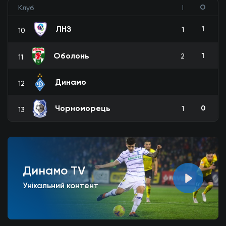
О
Клуб
І
ЛНЗ
1
1
10
Оболонь
1
2
11
Динамо
12
Чорноморець
0
1
13
Динамо TV
Унікальний контент