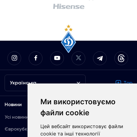
Українська
Top
Ми використовуємо
Новини
Медіа
файли cookie
Усі новини
Динамо TV
Цей вебсайт використовує файли
Єврокубки
Фотогалерея
cookie та інші технології