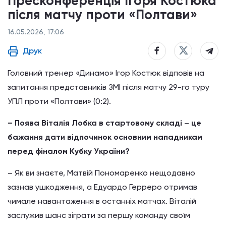
Пресконференція Ігоря Костюка
після матчу проти «Полтави»
16.05.2026, 17:06
Друк
Головний тренер «Динамо» Ігор Костюк відповів на
запитання представників ЗМІ після матчу 29-го туру
УПЛ проти «Полтави» (0:2).
– Поява Віталія Лобка в стартовому складі
–
це
бажання дати відпочинок основним нападникам
перед фіналом Кубку України?
– Як ви знаєте, Матвій Пономаренко нещодавно
зазнав ушкодження, а Едуардо Герреро отримав
чимале навантаження в останніх матчах. Віталій
заслужив шанс зіграти за першу команду своїм