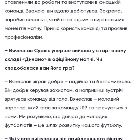
ставленням до роботи та виступами в юнацькій
команді. Вважаю, він вдало дебютував. Зокрема,
заробив пенальті, який став одним із вирішальних
моментів матчу. Приніс користь команді та проявив
професіоналізм.
– Вячеслав Суркіс уперше вийшов у стартовому
складі «Динамо» в офіційному матчі. Чи
сподобалася вам його гра?
– Вячеслав зіграв добре – надійно та безпомилково.
Він добре керував захистом, а наприкінці зустрічі
врятував команду від гола. Вячеслав – молодий
воротар, який грає за команду U19 та тренується з
нами. Ми розуміємо, що довіра до молодих
футболістів – це шлях розвитку нашого футболу.
– Які у вас очікування від прийдешнього фіналу