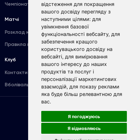
Чемпіонат України
Акредитація
відстеження для покращення
вашого досвіду перегляду з
наступними цілями:
для
Матчі
Команда
увімкнення базової
Розклад матчів
Перша команда
функціональності вебсайту
,
для
забезпечення кращого
Правила поведінки
U19
користувацького досвіду на
вебсайті
,
для вимірювання
Клуб
вашого інтересу до наших
продуктів та послуг і
Контакти
персоналізації маркетингових
Вболівальникам
взаємодій
,
для показу реклами
яка буде більш релевантною для
вас
.
Угода
користувача
Я погоджуюсь
Я відмовляюсь
Copyright © ФК «Динамо» Київ