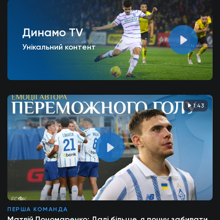
Динамо TV
Унікальний контент
1:43
ПЕРША КОМАНДА
Матвій Пономаренко: Далі більше, я почну забивати