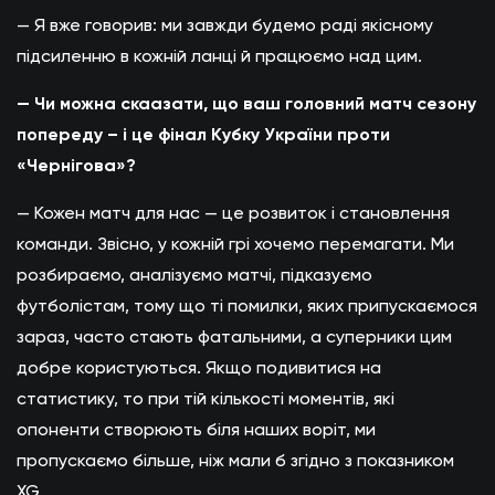
— Я вже говорив: ми завжди будемо раді якісному
підсиленню в кожній ланці й працюємо над цим.
— Чи можна скаазати, що ваш головний матч сезону
попереду – і це фінал Кубку України проти
«Чернігова»?
— Кожен матч для нас — це розвиток і становлення
команди. Звісно, у кожній грі хочемо перемагати. Ми
розбираємо, аналізуємо матчі, підказуємо
футболістам, тому що ті помилки, яких припускаємося
зараз, часто стають фатальними, а суперники цим
добре користуються. Якщо подивитися на
статистику, то при тій кількості моментів, які
опоненти створюють біля наших воріт, ми
пропускаємо більше, ніж мали б згідно з показником
XG.