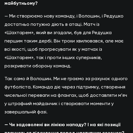
майбутньому?
— Ми створюємо нову команду, і Волошин, і Редушко
достатньо потужно діють в атаці. Матч із
«Шахтарем», який ви згадали, був для Редушка
першим таким дербі. Він трохи хвилювався, але має
всі якості, щоб прогресувати як у матчах із
«Шахтарем», так і проти інших суперників,
розкривати оборону команд.
Так само й Волошин. Ми не граємо за рахунок одного
футболіста. Команда діє через підтримку, створення
чисельної переваги на флангах, щоб доставляти м’яч
у штрафний майданчик і створювати моменти у
завершальній фазі.
— Чи задоволені ви лінією нападу? І на які позиції
планується підсилення перед наступним сезоном?