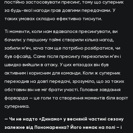
постійно застосовувати пресинг, тому що суперник
за будь-якої нагоди грав довгими передачами. У
таких умовах складно ефективно тиснути.
Ті моменти, коли нам вдавалося пресингувати, ви
бачили: у першому таймі створили кілька нагод,
забили м’яч, хоча там ще потрібно розібратися, чи
був офсайд. Саме після пресингу перехопили м’яч і
швидко вийшли в атаку. У цих епізодах він був
активним і корисним для команди. Коли ж суперник
переходив на довгі передачі, зрозуміло, що за таких
обставин він не міг брати участі. Головне завдання
форварда — це голи та створення моментів біля воріт
суперника.
— Чи не надто «Динамо» у весняній частині сезону
залежне від Пономаренка? Його немає на полі – і