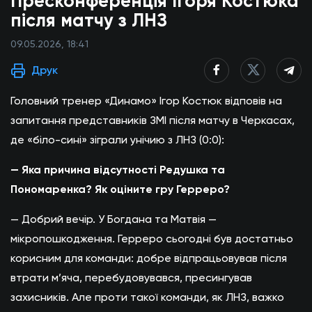
Пресконференція Ігоря Костюка
після матчу з ЛНЗ
09.05.2026, 18:41
Друк
Головний тренер «Динамо» Ігор Костюк відповів на
запитання представників ЗМІ після матчу в Черкасах,
де «біло-сині» зіграли унічию з ЛНЗ (0:0):
— Яка причина відсутності Редушка та
Пономаренка? Як оціните гру Герреро?
— Добрий вечір. У Богдана та Матвія —
мікропошкодження. Герреро сьогодні був достатньо
корисним для команди: добре відпрацьовував після
втрати м’яча, перебудовувався, пресингував
захисників. Але проти такої команди, як ЛНЗ, важко