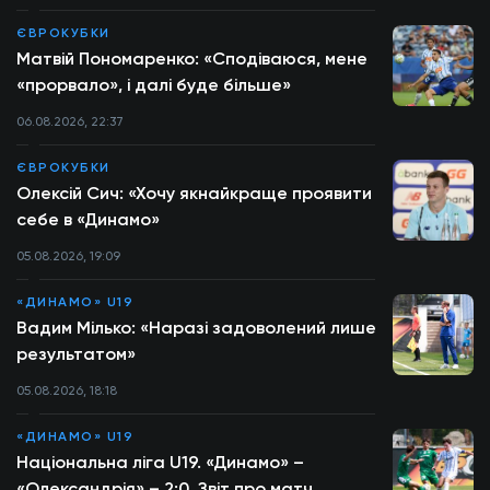
ЄВРОКУБКИ
Матвій Пономаренко: «Сподіваюся, мене
«прорвало», і далі буде більше»
06.08.2026, 22:37
ЄВРОКУБКИ
Олексій Сич: «Хочу якнайкраще проявити
себе в «Динамо»
05.08.2026, 19:09
«ДИНАМО» U19
Вадим Мілько: «Наразі задоволений лише
результатом»
05.08.2026, 18:18
«ДИНАМО» U19
Національна ліга U19. «Динамо» –
«Олександрія» – 2:0. Звіт про матч