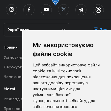
Українська
Top
Ми використовуємо
Новини
Медіа
файли cookie
Усі новини
Динамо TV
Цей вебсайт використовує файли
Єврокубки
Фотогалерея
cookie та інші технології
Чемпіонат України
Акредитація
відстеження для покращення
вашого досвіду перегляду з
наступними цілями:
для
Матчі
Команда
увімкнення базової
Розклад матчів
Перша команда
функціональності вебсайту
,
для
забезпечення кращого
Правила поведінки
U19