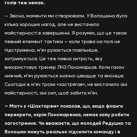
голів теж немає.
— Звісно, моменти ми створювали. У Волошина було
кілька хороших нагод, але не вистачило
майстерності в завершенні. Я розумію, що це також
певний елемент тактики — коли трава на полі не
підстрижена, м’яч рухається повільніше,
затримується. Це теж певна хитрість, яку
використовує тренер ЛНЗ Пономарьов. Коли газон
нижчий, м’яч рухається значно швидше та якісніше.
Сьогодні ж м’яч трохи «застрягав», не вистачило ані
майстерності, ані сил, щоб забити м’яч.
— Матч з «Шахтарем» показав, що, якщо фланги
перекрити, окрім Пономаренка, немає кому робити
загострення. Чи вважаєте, що молодий Редушко та
Волошин можуть реально підсилити команду і в