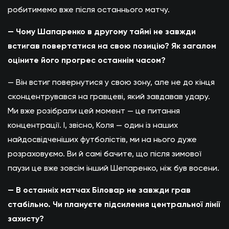
робитимемо вже після останнього матчу.
— Чому Шапаренко в другому таймі не завжди
встигав повертатися на свою позицію? Як загалом
оціните його прогрес останнім часом?
— Він встиг повернутися у свою зону, але не до кінця
сконцентрувався на гравцеві, який завдавав удару.
Ми вже розібрали цей момент — це питання
концентрації. І, звісно, Коля — один із наших
найдосвідченіших футболістів, ми на нього дуже
розраховуємо. Ви й самі бачите, що після зимової
паузи це вже зовсім інший Шепаренко, ніж був восени.
— В останніх матчах Біловар не завжди грав
стабільно. Чи плануєте підсилення центральної лінії
захисту?