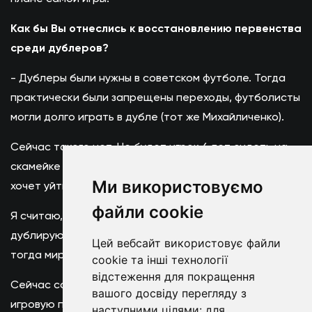
Как бы Вы отнеслись к восстановлению первенства
среди дублеров?
- Дублеры были нужны в советском футболе. Тогда
практически были запрещены переходы, футболисты
могли долго играть в дубле (тот же Михайличенко).
Сейчас такого нет. Не будет игрок 6 лет сидеть на
скамейке - Ребров восстал против "Тоттенхэма" и
Ми використовуємо
хочет уйти, потому что ему не дают играть.
файли cookie
Я считаю, что это возврат в прошлое. Когда то
дублирующие составы давали пользу. Футболисты
Цей вебсайт використовує файли
тогда мирились с такой системой.
cookie та інші технології
відстеження для покращення
Сейчас создана система, позволяющая давать
вашого досвіду перегляду з
игровую практику - не сыграл в высшей лиги, значит
наступними цілями:
для