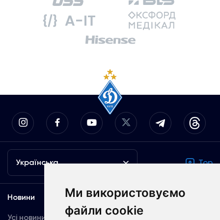
Українська
Top
Ми використовуємо
Новини
Медіа
файли cookie
Усі новини
Динамо TV