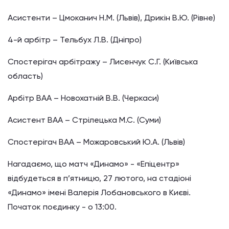
Асистенти – Цмоканич Н.М. (Львів), Дрикін В.Ю. (Рівне)
4-й арбітр – Тельбух Л.В. (Дніпро)
Спостерігач арбітражу – Лисенчук C.Г. (Київська
область)
Арбітр ВАА – Новохатній В.В. (Черкаси)
Асистент ВАА – Стрілецька М.С. (Суми)
Спостерігач ВАА – Можаровський Ю.А. (Львів)
Нагадаємо, що матч «Динамо» - «Епіцентр»
відбудеться в п’ятницю, 27 лютого, на стадіоні
«Динамо» імені Валерія Лобановського в Києві.
Початок поєдинку - о 13:00.