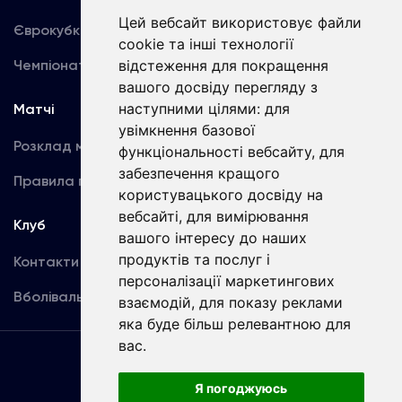
Цей вебсайт використовує файли
Єврокубки
Фотогалерея
cookie та інші технології
Чемпіонат України
Акредитація
відстеження для покращення
вашого досвіду перегляду з
наступними цілями:
для
Матчі
Команда
увімкнення базової
Розклад матчів
Перша команда
функціональності вебсайту
,
для
забезпечення кращого
Правила поведінки
U19
користувацького досвіду на
вебсайті
,
для вимірювання
Клуб
вашого інтересу до наших
продуктів та послуг і
Контакти
персоналізації маркетингових
Вболівальникам
взаємодій
,
для показу реклами
яка буде більш релевантною для
вас
.
Угода
користувача
Я погоджуюсь