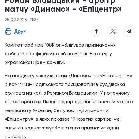
Роман Блавацький - арбітр
матчу «Динамо» - «Епіцентр»
25.02.2026, 11:23
Друк
Комітет арбітрів УАФ опублікував призначення
арбітрів та офіційних осіб на матчі 18-го туру
Української Прем’єр-Ліги.
На поєдинку між київським «Динамо» та «Епіцентром»
із Камʼянця-Подільського працюватиме суддівська
бригада на чолі з Романом Блавацьким. У поточному
сезоні арбітр із Львова відпрацював на шести матчах
чемпіонату України, без участі «Динамо» чи
«Епіцентру», в яких показав 19 жовтих карток, не
вилучив жодного футболіста та призначив один
пенальті.