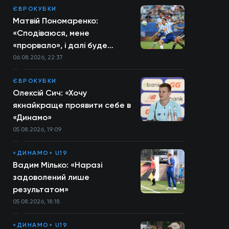
ЄВРОКУБКИ
Матвій Пономаренко:
«Сподіваюся, мене
«прорвало», і далі буде
більше»
06.08.2026, 22:37
ЄВРОКУБКИ
Олексій Сич: «Хочу
якнайкраще проявити себе в
«Динамо»
05.08.2026, 19:09
«ДИНАМО» U19
Вадим Мілько: «Наразі
задоволений лише
результатом»
05.08.2026, 18:18
«ДИНАМО» U19