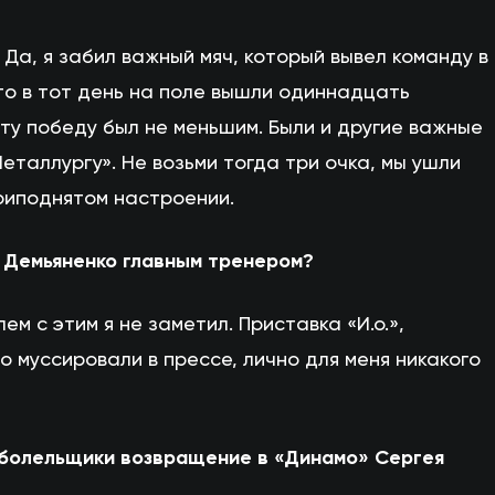
 Да, я забил важный мяч, который вывел команду в
то в тот день на поле вышли одиннадцать
 эту победу был не меньшим. Были и другие важные
еталлургу». Не возьми тогда три очка, мы ушли
приподнятом настроении.
я Демьяненко главным тренером?
ем с этим я не заметил. Приставка «И.о.»,
 муссировали в прессе, лично для меня никакого
и болельщики возвращение в «Динамо» Сергея