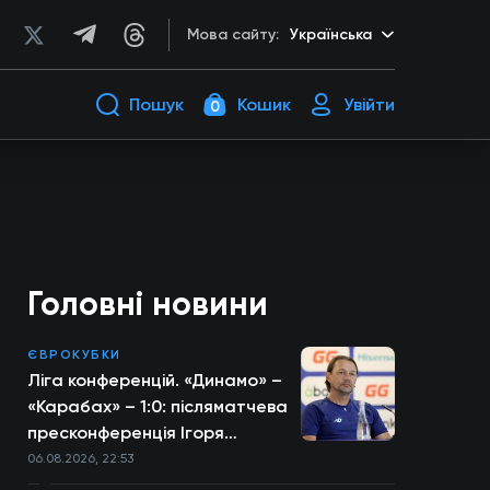
Мова сайту:
Українська
Пошук
Кошик
Увійти
0
Головні новини
ЄВРОКУБКИ
Ліга конференцій. «Динамо» –
«Карабах» – 1:0: післяматчева
пресконференція Ігоря
Костюка
06.08.2026, 22:53