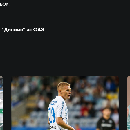
вок.
 "Динамо" из ОАЭ