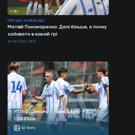
ПЕРША КОМАНДА
Матвій Пономаренко: Далі більше, я почну
забивати в кожній грі
06.08.2026, 23:51
УПЛ-2. Динамо - Лівий Берег - 3:2
1.08.2026
50 Фото