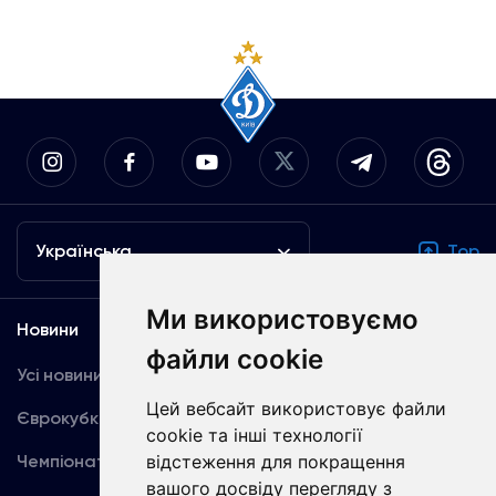
Українська
Top
Ми використовуємо
Новини
Медіа
файли cookie
Усі новини
Динамо TV
Цей вебсайт використовує файли
Єврокубки
Фотогалерея
cookie та інші технології
Чемпіонат України
відстеження для покращення
Акредитація
вашого досвіду перегляду з