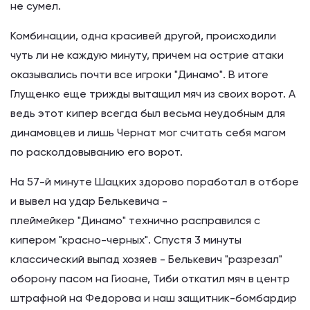
не сумел.
Комбинации, одна красивей другой, происходили
чуть ли не каждую минуту, причем на острие атаки
оказывались почти все игроки "Динамо". В итоге
Глущенко еще трижды вытащил мяч из своих ворот. А
ведь этот кипер всегда был весьма неудобным для
динамовцев и лишь Чернат мог считать себя магом
по расколдовыванию его ворот.
На 57-й минуте Шацких здорово поработал в отборе
и вывел на удар Белькевича -
плеймейкер "Динамо" технично расправился с
кипером "красно-черных". Спустя 3 минуты
классический выпад хозяев - Белькевич "разрезал"
оборону пасом на Гиоане, Тиби откатил мяч в центр
штрафной на Федорова и наш защитник-бомбардир