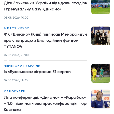
Діти Захисників України відвідали стадіон
і тренувальну базу «Динамо»
08.08.2026, 10:00
ЖИТТЯ КЛУБУ
ФК «Динамо» (Київ) підписав Меморандум
про співпрацю з Благодійним фондом
TYTANOVI
07.08.2026, 20:00
ЧЕМПІОНАТ УКРАЇНИ
Із «Буковиною» зіграємо 31 серпня
07.08.2026, 14:35
ЄВРОКУБКИ
Ліга конференцій. «Динамо» – «Карабах»
– 1:0: післяматчева пресконференція Ігоря
Костюка