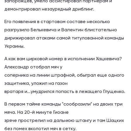
запорожцев, умело ассистировал партнерам и
демонтрировал незаурядный дриблинг.
Его появления в стартовом составе несколько
разгрузило Белькевича и Валентин блистательно
дирижировал атаками самой титулованной команды
Украины.
А как вам цирковой номер в исполнении Хацкевича?
Александр отобрал мяч у
соперника на линии штрафной, обыграл еще одного
защитника, уложил на газон
вратаря и...умудрился попасть в лежащего Глущенко.
В первом тайме команды "сообразили" на двоих три
мяча. На 20-й минуте Гиоане
зряче прострелил на дальнюю штангу и там Шацких
без помех вколотил мяч в сетку.