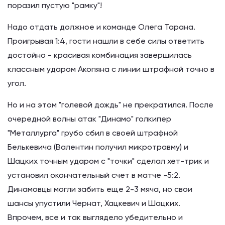
поразил пустую "рамку"!
Надо отдать должное и команде Олега Тарана.
Проигрывая 1:4, гости нашли в себе силы ответить
достойно - красивая комбинация завершилась
классным ударом Акопяна с линии штрафной точно в
угол.
Но и на этом "голевой дождь" не прекратился. После
очередной волны атак "Динамо" голкипер
"Металлурга" грубо сбил в своей штрафной
Белькевича (Валентин получил микротравму) и
Шацких точным ударом с "точки" сделал хет-трик и
установил окончательный счет в матче -5:2.
Динамовцы могли забить еще 2-3 мяча, но свои
шансы упустили Чернат, Хацкевич и Шацких.
Впрочем, все и так выглядело убедительно и