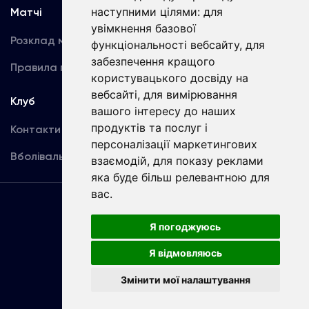
наступними цілями:
для
Матчі
Команда
увімкнення базової
Розклад матчів
Перша команда
функціональності вебсайту
,
для
забезпечення кращого
Правила поведінки
U19
користувацького досвіду на
вебсайті
,
для вимірювання
Клуб
вашого інтересу до наших
продуктів та послуг і
Контакти
персоналізації маркетингових
Вболівальникам
взаємодій
,
для показу реклами
яка буде більш релевантною для
вас
.
Угода
користувача
Я погоджуюсь
Я відмовляюсь
Copyright © ФК «Динамо» Київ
Змінити мої налаштування
Розроблено