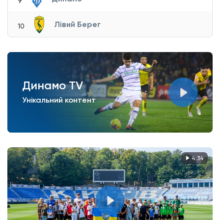
9
Лівий Берег
10
Динамо TV
Унікальний контент
4:34