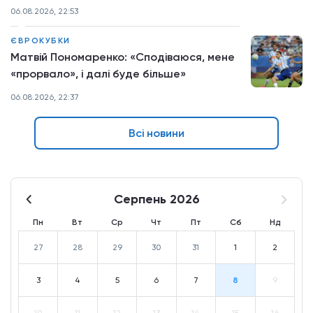
06.08.2026, 22:53
ЄВРОКУБКИ
Матвій Пономаренко: «Сподіваюся, мене
«прорвало», і далі буде більше»
06.08.2026, 22:37
Всі новини
Серпень 2026
Пн
Вт
Ср
Чт
Пт
Сб
Нд
27
28
29
30
31
1
2
3
4
5
6
7
8
9