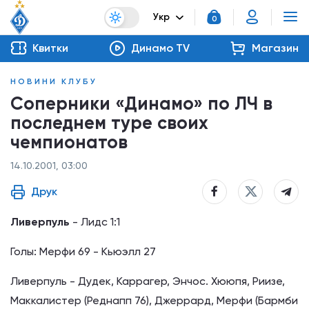
Укр
0
Квитки
Динамо TV
Магазин
НОВИНИ КЛУБУ
Соперники «Динамо» по ЛЧ в
последнем туре своих
чемпионатов
14.10.2001, 03:00
Друк
Ливерпуль
- Лидс 1:1
Голы: Мерфи 69 - Кьюэлл 27
Ливерпуль - Дудек, Каррагер, Энчос. Хююпя, Риизе,
Маккалистер (Реднапп 76), Джеррард, Мерфи (Бармби