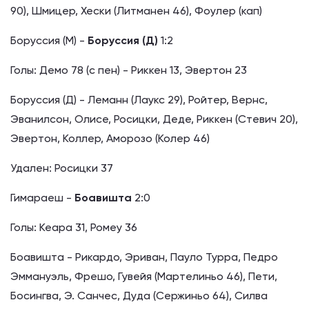
90), Шмицер, Хески (Литманен 46), Фоулер (кап)
Боруссия (М) -
Боруссия (Д)
1:2
Голы: Демо 78 (с пен) - Риккен 13, Эвертон 23
Боруссия (Д) - Леманн (Лаукс 29), Ройтер, Вернс,
Эванилсон, Олисе, Росицки, Деде, Риккен (Стевич 20),
Эвертон, Коллер, Аморозо (Колер 46)
Удален: Росицки 37
Гимараеш -
Боавишта
2:0
Голы: Кеара 31, Ромеу 36
Боавишта - Рикардо, Эриван, Пауло Турра, Педро
Эммануэль, Фрешо, Гувейя (Мартелиньо 46), Пети,
Босингва, Э. Санчес, Дуда (Сержиньо 64), Силва