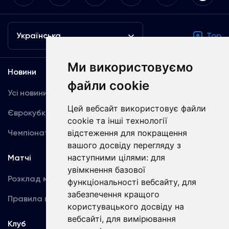
Українська
Top
Ми використовуємо
Новини
Медіа
файли cookie
Усі новини
Динамо TV
Цей вебсайт використовує файли
Єврокубки
Фотогалерея
cookie та інші технології
Чемпіонат України
відстеження для покращення
Акредитація
вашого досвіду перегляду з
наступними цілями:
для
Матчі
Команда
увімкнення базової
Розклад матчів
Перша команда
функціональності вебсайту
,
для
забезпечення кращого
Правила поведінки
U19
користувацького досвіду на
вебсайті
,
для вимірювання
Клуб