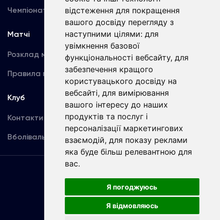
Чемпіонат України
Акредитація
відстеження для покращення
вашого досвіду перегляду з
наступними цілями:
для
Матчі
Команда
увімкнення базової
Розклад матчів
Перша команда
функціональності вебсайту
,
для
забезпечення кращого
Правила поведінки
U19
користувацького досвіду на
вебсайті
,
для вимірювання
Клуб
вашого інтересу до наших
продуктів та послуг і
Контакти
персоналізації маркетингових
Вболівальникам
взаємодій
,
для показу реклами
яка буде більш релевантною для
вас
.
Угода
користувача
Я погоджуюсь
Я відмовляюсь
Copyright © ФК «Динамо» Київ