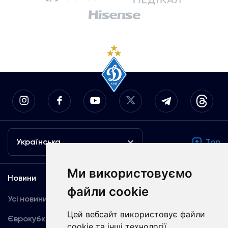
Українська
Top
Ми використовуємо
Новини
Медіа
файли cookie
Усі новини
Динамо TV
Цей вебсайт використовує файли
Єврокубки
Фотогалерея
cookie та інші технології