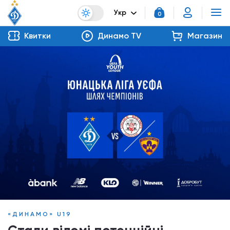
Укр
0
Квитки
Динамо TV
Магазин
«ДИНАМО» U19