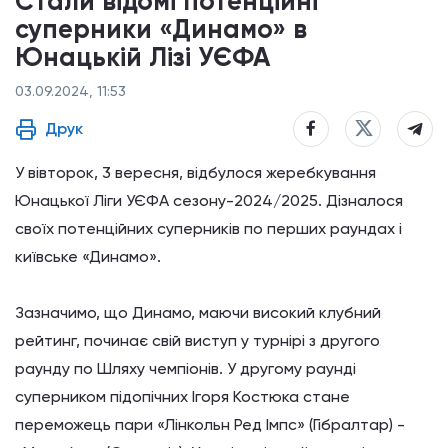
Стали відомі потенційні
суперники «Динамо» в
Юнацькій Лізі УЄФА
03.09.2024, 11:53
Друк
У вівторок, 3 вересня, відбулося жеребкування
Юнацької Ліги УЄФА сезону-2024/2025. Дізналося
своїх потенційних суперників по перших раундах і
київське «Динамо».
Зазначимо, що Динамо, маючи високий клубний
рейтинг, починає свій виступ у турнірі з другого
раунду по Шляху чемпіонів. У другому раунді
суперником підопічних Ігоря Костюка стане
переможець пари «Лінкольн Ред Імпс» (Гібралтар) -