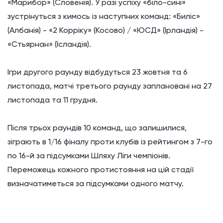
«Марибор» (Словенія). У разі успіху «біло-сині»
зустрінуться з кимось із наступних команд: «Биліс»
(Албанія) - «2 Корріку» (Косово) / «ЮСД» (Ірландія) -
«Стьярнан» (Ісландія).
Ігри другого раунду відбудуться 23 жовтня та 6
листопада, матчі третього раунду заплановані на 27
листопада та 11 грудня.
Після трьох раундів 10 команд, що залишилися,
зіграють в 1/16 фіналу проти клубів із рейтингом з 7-го
по 16-й за підсумками Шляху Ліги чемпіонів.
Переможець кожного протистояння на цій стадії
визначатиметься за підсумками одного матчу.