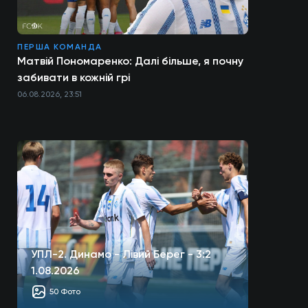
ПЕРША КОМАНДА
Матвій Пономаренко: Далі більше, я почну
забивати в кожній грі
06.08.2026, 23:51
УПЛ-2. Динамо - Лівий Берег - 3:2
1.08.2026
50 Фото