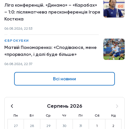
Ліга конференцій. «Динамо» – «Карабах»
– 1:0: післяматчева пресконференція Ігоря
Костюка
06.08.2026, 22:53
ЄВРОКУБКИ
Матвій Пономаренко: «Сподіваюся, мене
«прорвало», і далі буде більше»
06.08.2026, 22:37
Всі новини
Серпень 2026
Пн
Вт
Ср
Чт
Пт
Сб
Нд
27
28
29
30
31
1
2