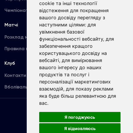
cookie та інші технології
Чемпіонат України
відстеження для покращення
Акредитація
вашого досвіду перегляду з
наступними цілями:
для
Матчі
Команда
увімкнення базової
Розклад матчів
Перша команда
функціональності вебсайту
,
для
забезпечення кращого
Правила поведінки
U19
користувацького досвіду на
вебсайті
,
для вимірювання
Клуб
вашого інтересу до наших
продуктів та послуг і
Контакти
персоналізації маркетингових
Вболівальникам
взаємодій
,
для показу реклами
яка буде більш релевантною для
вас
.
Угода
користувача
Я погоджуюсь
Я відмовляюсь
Copyright © ФК «Динамо» Київ