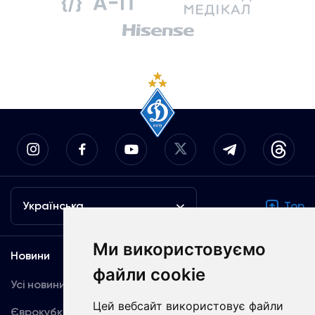
Українська
Top
Ми використовуємо
Новини
Медіа
файли cookie
Усі новини
Динамо TV
Цей вебсайт використовує файли
Єврокубки
Фотогалерея