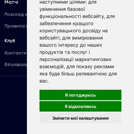
наступними цілями:
для
Матчі
Команда
увімкнення базової
Розклад матчів
Перша команда
функціональності вебсайту
,
для
забезпечення кращого
Правила поведінки
U19
користувацького досвіду на
вебсайті
,
для вимірювання
Клуб
вашого інтересу до наших
продуктів та послуг і
Контакти
персоналізації маркетингових
Вболівальникам
взаємодій
,
для показу реклами
яка буде більш релевантною для
вас
.
Угода
користувача
Я погоджуюсь
Я відмовляюсь
Copyright © ФК «Динамо» Київ
Змінити мої налаштування
Розроблено