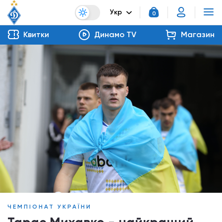
Укр
0
Квитки
Динамо TV
Магазин
ЧЕМПІОНАТ УКРАЇНИ