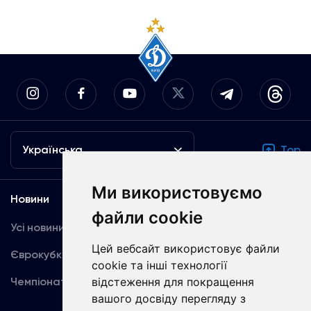
Українська
Top
Ми використовуємо
Новини
Медіа
файли cookie
Усі новини
Динамо TV
Цей вебсайт використовує файли
Єврокубки
Фотогалерея
cookie та інші технології
Чемпіонат України
Акредитація
відстеження для покращення
вашого досвіду перегляду з