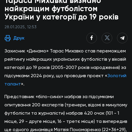
Тараса Михавка визнано
найкращим футболістом
України у категорії до 19 років
28.01.2025, 12:53
Друк
Захисник «Динамо» Тарас Михавко став переможцем
рейтингу найкращих українських футболістів у віковій
категорії до 19 років (2005-2007 років народження) за
підсумками 2024 року, що проводив проект «
Золотий
талант
».
Представник «біло-синіх» набрав за підсумками
опитування 200 експертів (тренери, відомі в минулому
футболісти та журналісти) набрав 420 очок (101 - 1
місце, 29 - друге місце, 16 - третє місце) та випередив
ще одного динамівця Матвія Пономаренка (22+36+29),