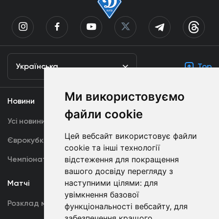
Українська
Top
Ми використовуємо
Новини
Медіа
файли cookie
Усі новини
Динамо TV
Цей вебсайт використовує файли
Єврокубки
Фотогалерея
cookie та інші технології
Чемпіонат України
Акредитація
відстеження для покращення
вашого досвіду перегляду з
наступними цілями:
для
Матчі
Команда
увімкнення базової
Розклад матчів
Перша команда
функціональності вебсайту
,
для
забезпечення кращого