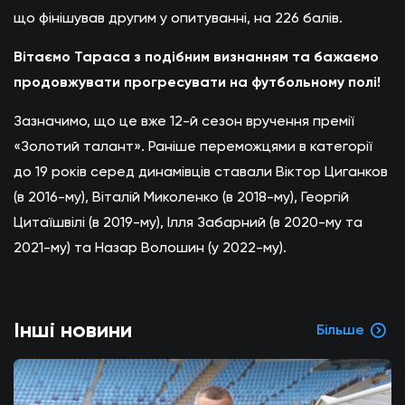
що фінішував другим у опитуванні, на 226 балів.
Вітаємо Тараса з подібним визнанням та бажаємо
продовжувати прогресувати на футбольному полі!
Зазначимо, що це вже 12-й сезон вручення премії
«Золотий талант». Раніше переможцями в категорії
до 19 років серед динамівців ставали Віктор Циганков
(в 2016-му), Віталій Миколенко (в 2018-му), Георгій
Цитаїшвілі (в 2019-му), Ілля Забарний (в 2020-му та
2021-му) та Назар Волошин (у 2022-му).
Інші новини
Більше