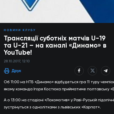
НОВИНИ КЛУБУ
Трансляції суботніх матчів U-19
та U-21 – на каналі «Динамо» в
YouTube!
28.10.2017, 12:10
Друк
Об 11:00 на НТБ «Динамо» відбудеться гра 11 туру чемпіон
якому команда Ігоря Костюка прийматиме полтавську «
А о 13:00 на стадіоні «Локомотив» у Раві-Руській підопіч
зустрінуться з однолітками з львівських «Карпат».