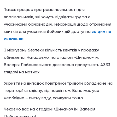
Також працює програма лояльності для
вболівальників, які хочуть відвідати гру та є
учасниками бойових дій. Інформація щодо отримання
квитків для учасників бойових дій доступна
за цим по
силанням
.
З міркувань безпеки кількість квитків у продажу
обмежена. Нагадаємо, на стадіоні «Динамо» ім.
Валерія Лобановського дозволена присутність 4333
глядачі на матчах.
Укриття на випадок повітряної тривоги обладнане на
території стадіону, під паркінгом. Воно має усе
необхідне – питну воду, санвузли тощо.
Чекаємо вас на стадіоні «Динамо» ім. Валерія
Лобановського!