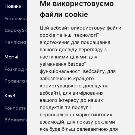
Ми використовуємо
Новини
Медіа
файли cookie
Усі новини
Динамо TV
Цей вебсайт використовує файли
Єврокубки
Фотогалерея
cookie та інші технології
Чемпіонат України
Акредитація
відстеження для покращення
вашого досвіду перегляду з
наступними цілями:
для
Матчі
Команда
увімкнення базової
Розклад матчів
Перша команда
функціональності вебсайту
,
для
забезпечення кращого
Правила поведінки
U19
користувацького досвіду на
вебсайті
,
для вимірювання
Клуб
вашого інтересу до наших
продуктів та послуг і
Контакти
персоналізації маркетингових
Вболівальникам
взаємодій
,
для показу реклами
яка буде більш релевантною для