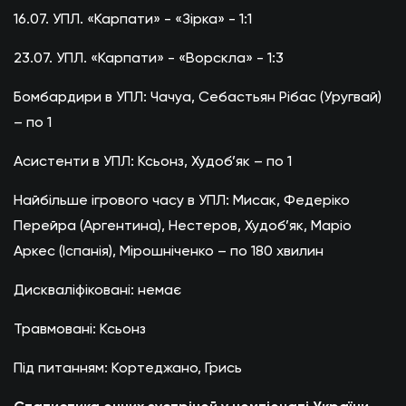
16.07. УПЛ. «Карпати» - «Зірка» - 1:1
23.07. УПЛ. «Карпати» - «Ворскла» - 1:3
Бомбардири в УПЛ: Чачуа, Себастьян Рібас (Уругвай)
– по 1
Асистенти в УПЛ: Ксьонз, Худоб’як – по 1
Найбільше ігрового часу в УПЛ: Мисак, Федеріко
Перейра (Аргентина), Нестеров, Худоб’як, Маріо
Аркес (Іспанія), Мірошніченко – по 180 хвилин
Дискваліфіковані: немає
Травмовані: Ксьонз
Під питанням: Кортеджано, Грись