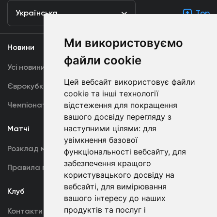
Українська
Top
Ми використовуємо
Новини
Медіа
файли cookie
Усі новини
Динамо TV
Цей вебсайт використовує файли
Єврокубки
Фотогалерея
cookie та інші технології
Чемпіонат України
відстеження для покращення
Акредитація
вашого досвіду перегляду з
наступними цілями:
для
Матчі
Команда
увімкнення базової
Розклад матчів
Перша команда
функціональності вебсайту
,
для
забезпечення кращого
Правила поведінки
U19
користувацького досвіду на
вебсайті
,
для вимірювання
Клуб
вашого інтересу до наших
продуктів та послуг і
Контакти