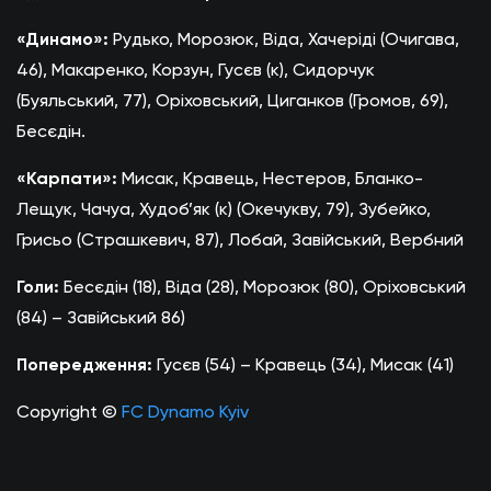
«Динамо»:
Рудько, Морозюк, Віда, Хачеріді (Очигава,
46), Макаренко, Корзун, Гусєв (к), Сидорчук
(Буяльський, 77), Оріховський, Циганков (Громов, 69),
Бесєдін.
«Карпати»:
Мисак, Кравець, Нестеров, Бланко-
Лещук, Чачуа, Худоб’як (к) (Окечукву, 79), Зубейко,
Грисьо (Страшкевич, 87), Лобай, Завійський, Вербний
Голи:
Бесєдін (18), Віда (28), Морозюк (80), Оріховський
(84) – Завійський 86)
Попередження:
Гусєв (54) – Кравець (34), Мисак (41)
Copyright ©
FC Dynamo Kyiv