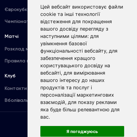
Цей вебсайт використовує файли
Єврокубки
Фотогалерея
cookie та інші технології
Чемпіонат України
відстеження для покращення
Акредитація
вашого досвіду перегляду з
наступними цілями:
для
Матчі
Команда
увімкнення базової
Розклад матчів
Перша команда
функціональності вебсайту
,
для
забезпечення кращого
Правила поведінки
U19
користувацького досвіду на
вебсайті
,
для вимірювання
Клуб
вашого інтересу до наших
продуктів та послуг і
Контакти
персоналізації маркетингових
Вболівальникам
взаємодій
,
для показу реклами
яка буде більш релевантною для
вас
.
Угода
користувача
Я погоджуюсь