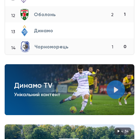
Оболонь
1
2
12
Динамо
13
Чорноморець
0
1
14
Динамо TV
Унікальний контент
4:34