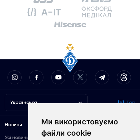
Українська
Top
Ми використовуємо
Новини
Медіа
файли cookie
Усі новини
Динамо TV