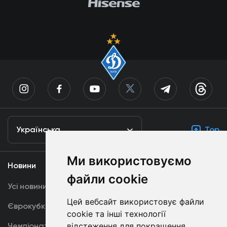
Українська
Top
Ми використовуємо
Новини
Медіа
файли cookie
Усі новини
Динамо TV
Цей вебсайт використовує файли
Єврокубки
Фотогалерея
cookie та інші технології
Чемпіонат України
відстеження для покращення
Акредитація