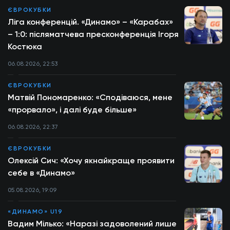
ЄВРОКУБКИ
Ліга конференцій. «Динамо» – «Карабах»
– 1:0: післяматчева пресконференція Ігоря
Костюка
06.08.2026, 22:53
ЄВРОКУБКИ
Матвій Пономаренко: «Сподіваюся, мене
«прорвало», і далі буде більше»
06.08.2026, 22:37
ЄВРОКУБКИ
Олексій Сич: «Хочу якнайкраще проявити
себе в «Динамо»
05.08.2026, 19:09
«ДИНАМО» U19
Вадим Мілько: «Наразі задоволений лише