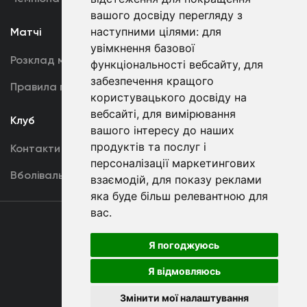
вашого досвіду перегляду з
наступними цілями:
для
Матчі
Команда
увімкнення базової
Розклад матчів
Перша команда
функціональності вебсайту
,
для
забезпечення кращого
Правила поведінки
U19
користувацького досвіду на
вебсайті
,
для вимірювання
Клуб
вашого інтересу до наших
продуктів та послуг і
Контакти
персоналізації маркетингових
Вболівальникам
взаємодій
,
для показу реклами
яка буде більш релевантною для
вас
.
Угода
користувача
Я погоджуюсь
Я відмовляюсь
Copyright © ФК «Динамо» Київ
Змінити мої налаштування